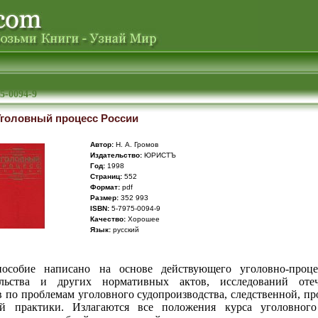
5-0094-9
Уголовный процесс России
Автор:
Н. А. Громов
Издательство:
ЮРИСТЪ
Год:
1998
Cтраниц:
552
Формат:
pdf
Размер:
352 993
ISBN:
5-7975-0094-9
Качество:
Хорошее
Язык:
русский
особие написано на основе действующего уголовно-проце
тельства и других нормативных актов, исследований отеч
 по проблемам уголовного судопроизводства, следственной, п
й практики. Излагаются все положения курса уголовного