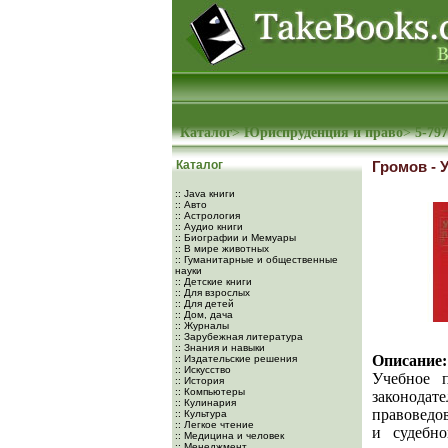
Каталог
>
Юриспруденция и право
>
5-797
Каталог
Громов - 
:: Java книги
:: Авто
:: Астрология
:: Аудио книги
:: Биографии и Мемуары
:: В мире животных
:: Гуманитарные и общественные
науки
:: Детские книги
:: Для взрослых
:: Для детей
:: Дом, дача
:: Журналы
:: Зарубежная литература
:: Знания и навыки
Описание:
:: Издательские решения
:: Искусство
Учебное п
:: История
:: Компьютеры
законода
:: Кулинария
правоведов
:: Культура
:: Легкое чтение
и судебно
:: Медицина и человек
:: Менеджмент