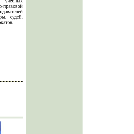
х учебных
о-правовой
одавателей
ры, судей,
окатов.