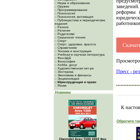
предусмо
:: Наука и образование
заведений
:: Оружие
:: Программирование
реформы (
:: Психология
:: Психология, мотивация
юридическ
:: Публицистика и периодические
работников
издания
:: Разное
:: Религия
:: Родителям
:: Серьезное чтение
:: Спорт
Скачат
:: Спорт, здоровье, красота
:: Справочники
:: Техника и конструкции
:: Учебная и научная литература
:: Фен-Шуй
Просмотро
:: Философия
:: Хобби, досуг
:: Художественная лит-ра
Пресс - ре
:: Эзотерика
:: Экономика и финансы
:: Энциклопедии
:: Юриспруденция и право
:: Языки
Новинки
К настоя
Обратите та
Chevrolet Aveo Т200 2002 thru