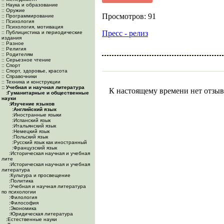
:: Наука и образование
:: Оружие
Просмотров: 91
:: Программирование
:: Психология
:: Психология, мотивация
Пресс - релиз
:: Публицистика и периодические
издания
:: Разное
:: Религия
:: Родителям
:: Серьезное чтение
:: Спорт
:: Спорт, здоровье, красота
:: Справочники
:: Техника и конструкции
:: Учебная и научная литература
К настоящему времени нет отзыв
:Гуманитарные и общественные
науки
:Изучение языков
:Английский язык
:Иностранные языки
:Испанский язык
:Итальянский язык
:Немецкий язык
:Польский язык
:Русский язык как иностранный
:Французский язык
:Историческая научная и учебная
лите
:Историческая научная и учебная
литература
:Культура и просвещение
:Политика
:Учебная и научная литература
по психологии
:Филология
:Философия
:Экономика
:Юридическая литература
:Естественные науки