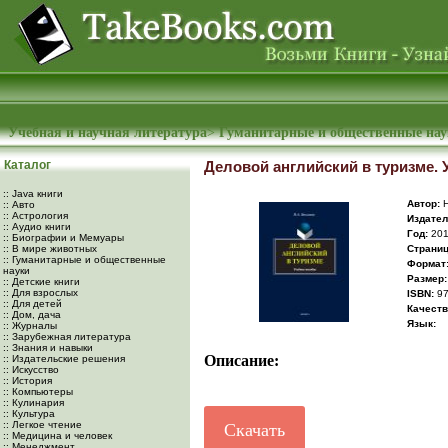
Учебная и научная литература
>
Гуманитарные и общественные на
Каталог
Деловой английский в туризме. 
:: Java книги
Автор:
Н
:: Авто
:: Астрология
Издател
:: Аудио книги
Год:
20
:: Биографии и Мемуары
:: В мире животных
Cтраниц
:: Гуманитарные и общественные
Формат
науки
Размер:
:: Детские книги
:: Для взрослых
ISBN:
97
:: Для детей
Качеств
:: Дом, дача
Язык:
:: Журналы
:: Зарубежная литература
:: Знания и навыки
Описание:
:: Издательские решения
:: Искусство
:: История
:: Компьютеры
:: Кулинария
:: Культура
:: Легкое чтение
Скачать
:: Медицина и человек
:: Менеджмент