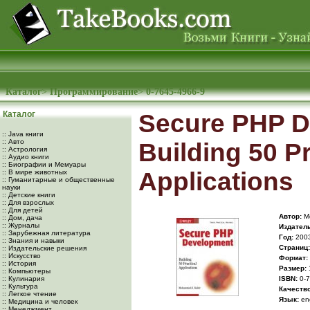
Каталог
>
Программирование
>
0-7645-4966-9
Каталог
Secure PHP D
:: Java книги
:: Авто
Building 50 Pr
:: Астрология
:: Аудио книги
:: Биографии и Мемуары
Applications
:: В мире животных
:: Гуманитарные и общественные
науки
:: Детские книги
:: Для взрослых
:: Для детей
Автор:
Mo
:: Дом, дача
:: Журналы
Издатель
:: Зарубежная литература
Год:
200
:: Знания и навыки
Cтраниц:
:: Издательские решения
:: Искусство
Формат:
:: История
Размер:
:: Компьютеры
:: Кулинария
ISBN:
0-7
:: Культура
Качество
:: Легкое чтение
Язык:
eng
:: Медицина и человек
:: Менеджмент