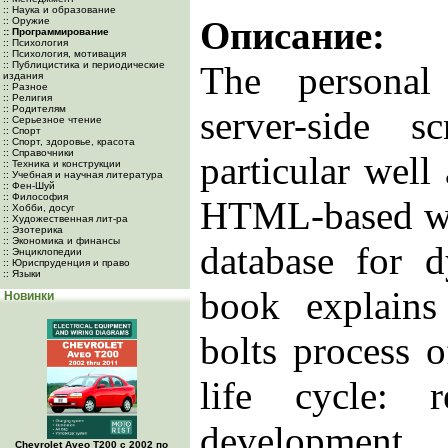
:: Наука и образование
Описание:
:: Оружие
:: Программирование
:: Психология
:: Психология, мотивация
:: Публицистика и периодические
The persona
издания
:: Разное
:: Религия
:: Родителям
server-side s
:: Серьезное чтение
:: Спорт
:: Спорт, здоровье, красота
:: Справочники
particular well
:: Техника и конструкции
:: Учебная и научная литература
:: Фен-Шуй
:: Философия
HTML-based we
:: Хобби, досуг
:: Художественная лит-ра
:: Эзотерика
:: Экономика и финансы
database for d
:: Энциклопедии
:: Юриспруденция и право
:: Языки
book explains 
Новинки
bolts process 
life cycle: r
development
Chevrolet Aveo Т200 с 2002 по