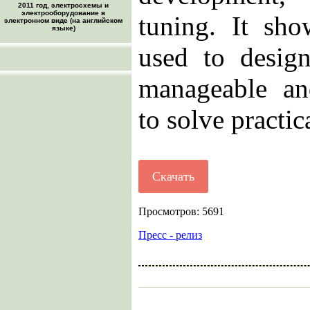
2011 год, электросхемы и
электрооборудование в
tuning. It s
электронном виде (на английском
языке)
used to desig
manageable and
to solve practic
Скачать
Просмотров: 5691
Пресс - релиз