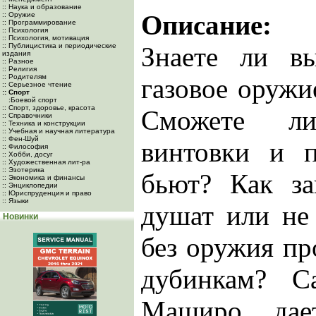
:: Наука и образование
Описание:
:: Оружие
:: Программирование
:: Психология
:: Психология, мотивация
:: Публицистика и периодические
Знаете ли вы
издания
:: Разное
:: Религия
:: Родителям
газовое оружи
:: Серьезное чтение
:: Спорт
:Боевой спорт
:: Спорт, здоровье, красота
Сможете л
:: Справочники
:: Техника и конструкции
:: Учебная и научная литература
:: Фен-Шуй
винтовки и п
:: Философия
:: Хобби, досуг
:: Художественная лит-ра
:: Эзотерика
бьют? Как за
:: Экономика и финансы
:: Энциклопедии
:: Юриспруденция и право
:: Языки
душат или не 
Новинки
без оружия пр
дубинкам? С
Маширо дае