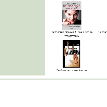
Психология эмоций. Я знаю, что ты
Челове
чувствуешь
Учебник шахматной игры