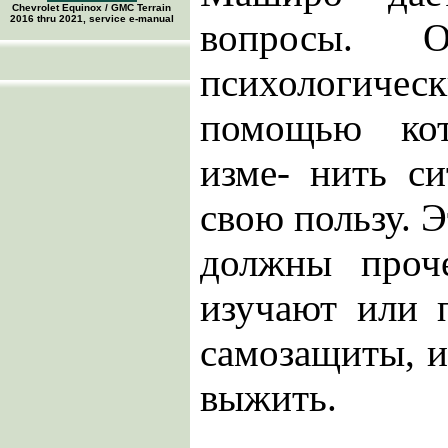
Chevrolet Equinox / GMC Terrain
2016 thru 2021, service e-manual
вопросы. 
психологи
помощью ко
изме- нить с
свою пользу. Э
должны проч
изучают или 
самозащиты, и 
выжить.