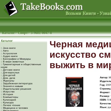
Каталог
>
Спорт
>
5-9681-0047-8
Каталог
Черная меди
:: Java книги
:: Авто
искусство см
:: Астрология
:: Аудио книги
:: Биографии и Мемуары
выжить в ми
:: В мире животных
:: Гуманитарные и общественные
науки
:: Детские книги
:: Для взрослых
:: Для детей
Автор:
М
:: Дом, дача
:: Журналы
Издатель
:: Зарубежная литература
Год:
200
:: Знания и навыки
Cтраниц:
:: Издательские решения
:: Искусство
Формат:
:: История
Размер:
:: Компьютеры
:: Кулинария
ISBN:
5-9
:: Культура
Качество
:: Легкое чтение
Язык:
ру
:: Медицина и человек
:: Менеджмент