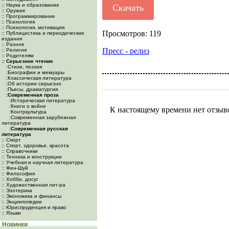
:: Наука и образование
Скачать
:: Оружие
:: Программирование
:: Психология
:: Психология, мотивация
Просмотров: 119
:: Публицистика и периодические
издания
:: Разное
Пресс - релиз
:: Религия
:: Родителям
:: Серьезное чтение
:Cтихи, поэзия
:Биографии и мемуары
:Классическая литература
:Об истории серьезно
:Пьесы, драматургия
:Современная проза
:Историческая литература
:Книги о войне
К настоящему времени нет отзыв
:Контркультура
:Современная зарубежная
литература
:Современная русская
литература
:: Спорт
:: Спорт, здоровье, красота
:: Справочники
:: Техника и конструкции
:: Учебная и научная литература
:: Фен-Шуй
:: Философия
:: Хобби, досуг
:: Художественная лит-ра
:: Эзотерика
:: Экономика и финансы
:: Энциклопедии
:: Юриспруденция и право
:: Языки
Новинки