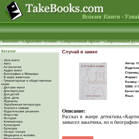
Каталог
>
Серьезное чтение
>
Современная проза
>
Современная рус
Каталог
Случай в замке
:: Java книги
Автор:
Ма
:: Авто
:: Астрология
Издатель
:: Аудио книги
Cтраниц:
:: Биографии и Мемуары
:: В мире животных
Формат:
:: Гуманитарные и общественные
Размер:
науки
ISBN:
978
:: Детские книги
:: Для взрослых
Качество
:: Для детей
Язык:
:: Дом, дача
:: Журналы
:: Зарубежная литература
:: Знания и навыки
Описание:
:: Издательские решения
:: Искусство
Рассказ в жанре детектива.«Карти
:: История
замысел заказчика, но и биографию
:: Компьютеры
:: Кулинария
:: Культура
:: Легкое чтение
:: Медицина и человек
:: Менеджмент