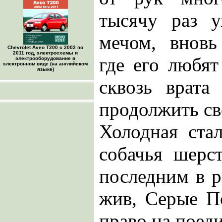
тысячу раз у
мечом, вновь
Chevrolet Aveo Т200 с 2002 по
2011 год, электросхемы и
где его любя
электрооборудование в
электронном виде (на английском
языке)
сквозь врата
продолжить св
Холодная стал
собачья шерс
последним в р
жив, Серые П
право на поед