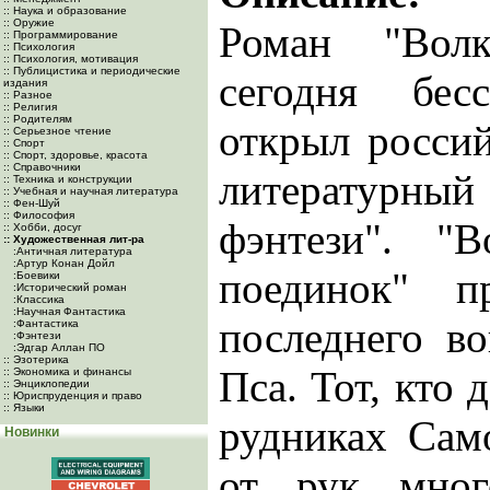
:: Наука и образование
:: Оружие
Роман "Волк
:: Программирование
:: Психология
:: Психология, мотивация
:: Публицистика и периодические
сегодня бес
издания
:: Разное
:: Религия
:: Родителям
открыл росси
:: Серьезное чтение
:: Спорт
:: Спорт, здоровье, красота
:: Справочники
литературный
:: Техника и конструкции
:: Учебная и научная литература
:: Фен-Шуй
:: Философия
фэнтези". "
:: Хобби, досуг
:: Художественная лит-ра
:Античная литература
:Артур Конан Дойл
поединок" п
:Боевики
:Исторический роман
:Классика
:Научная Фантастика
последнего в
:Фантастика
:Фэнтези
:Эдгар Аллан ПО
:: Эзотерика
Пса. Тот, кто 
:: Экономика и финансы
:: Энциклопедии
:: Юриспруденция и право
:: Языки
рудниках Сам
Новинки
от рук мног