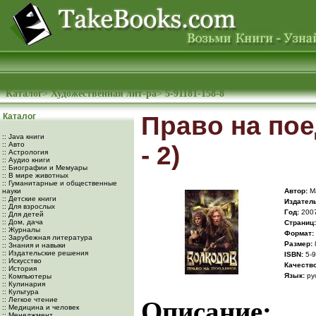
Каталог
>
Художественная лит-ра
>
5-91181-158-8
Каталог
Право на по
:: Java книги
:: Авто
- 2)
:: Астрология
:: Аудио книги
:: Биографии и Мемуары
:: В мире животных
:: Гуманитарные и общественные
науки
Автор:
М
:: Детские книги
Издатель
:: Для взрослых
Год:
200
:: Для детей
:: Дом, дача
Cтраниц:
:: Журналы
Формат:
:: Зарубежная литература
Размер:
:: Знания и навыки
:: Издательские решения
ISBN:
5-9
:: Искусство
Качество
:: История
Язык:
ру
:: Компьютеры
:: Кулинария
:: Культура
:: Легкое чтение
Описание:
:: Медицина и человек
:: Менеджмент