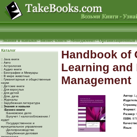
Знания и навыки
>
Бизнес-книги
>
Менеджмент
>
Организационный 
Каталог
Handbook of 
:: Java книги
:: Авто
Learning and
:: Астрология
:: Аудио книги
:: Биографии и Мемуары
Management
:: В мире животных
:: Гуманитарные и общественные
науки
:: Детские книги
:: Для взрослых
:: Для детей
Автор:
Ly
:: Дом, дача
:: Журналы
Издатель
:: Зарубежная литература
Cтраниц:
:: Знания и навыки
Формат:
:Бизнес-книги
:Банковское дело
Размер:
:Бухучет / налогообложение /
ISBN:
97
аудит
:Государственное и
Качество
муниципальное управление
Язык:
:Делопроизводство
:Зарубежная деловая
литература