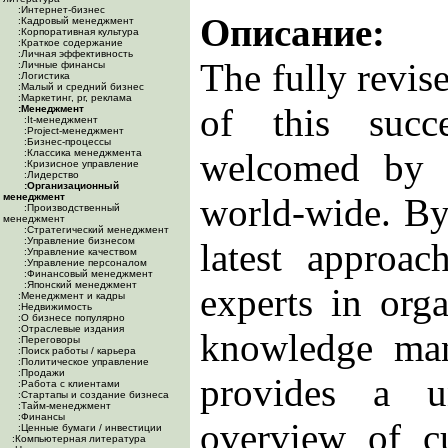
:Интернет-бизнес
Описание:
:Кадровый менеджмент
:Корпоративная культура
:Краткое содержание
:Личная эффективность
The fully revis
:Личные финансы
:Логистика
:Малый и средний бизнес
:Маркетинг, pr, реклама
of this succ
:Менеджмент
:It-менеджмент
:Project-менеджмент
:Бизнес-процессы
welcomed by 
:Классика менеджмента
:Кризисное управление
:Лидерство
:Организационный
менеджмент
world-wide. By
:Производственный
менеджмент
:Стратегический менеджмент
:Управление бизнесом
latest approac
:Управление качеством
:Управление персоналом
:Финансовый менеджмент
:Японский менеджмент
experts in org
:Менеджмент и кадры
:Недвижимость
:О бизнесе популярно
:Отраслевые издания
knowledge ma
:Переговоры
:Поиск работы / карьера
:Политическое управление
:Продажи
provides a u
:Работа с клиентами
:Стартапы и создание бизнеса
:Тайм-менеджмент
:Финансы
overview of cu
:Ценные бумаги / инвестиции
:Компьютерная литература