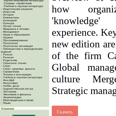
:Научно-популярная литература
:Словари, справочники
how organiz
:Учебная и научная литература
:: Издательские решения
:: Искусство
:: История
'knowledge
:: Компьютеры
:: Кулинария
:: Культура
:: Легкое чтение
experience. Key
:: Медицина и человек
:: Менеджмент
:: Наука и образование
:: Оружие
new edition ar
:: Программирование
:: Психология
:: Психология, мотивация
:: Публицистика и периодические
of the firm C
издания
:: Разное
:: Религия
:: Родителям
:: Серьезное чтение
Global manage
:: Спорт
:: Спорт, здоровье, красота
:: Справочники
:: Техника и конструкции
culture Merg
:: Учебная и научная литература
:: Фен-Шуй
:: Философия
:: Хобби, досуг
Strategic mana
:: Художественная лит-ра
:: Эзотерика
:: Экономика и финансы
:: Энциклопедии
:: Юриспруденция и право
:: Языки
Новинки
Скачать