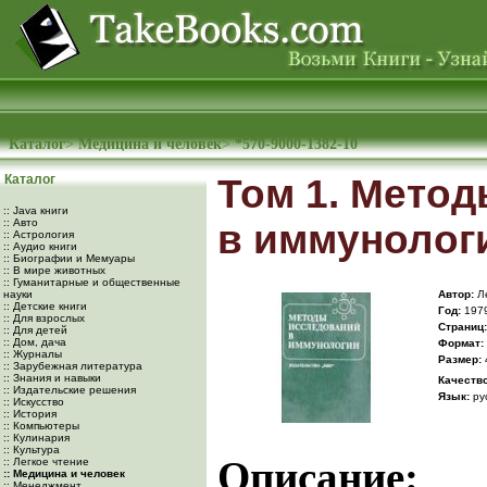
Каталог
>
Медицина и человек
>
*570-9000-1382-10
Каталог
Том 1. Мето
:: Java книги
:: Авто
в иммунолог
:: Астрология
:: Аудио книги
:: Биографии и Мемуары
:: В мире животных
:: Гуманитарные и общественные
науки
Автор:
Ле
:: Детские книги
Год:
197
:: Для взрослых
Cтраниц:
:: Для детей
:: Дом, дача
Формат:
:: Журналы
Размер:
:: Зарубежная литература
:: Знания и навыки
Качество
:: Издательские решения
Язык:
ру
:: Искусство
:: История
:: Компьютеры
:: Кулинария
:: Культура
Описание:
:: Легкое чтение
:: Медицина и человек
:: Менеджмент