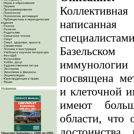
:: Наука и образование
Коллектив
:: Оружие
:: Программирование
:: Психология
:: Психология, мотивация
:: Публицистика и периодические
написан
издания
:: Разное
:: Религия
:: Родителям
специалиста
:: Серьезное чтение
:: Спорт
:: Спорт, здоровье, красота
:: Справочники
Базельск
:: Техника и конструкции
:: Учебная и научная литература
:: Фен-Шуй
:: Философия
иммунолог
:: Хобби, досуг
:: Художественная лит-ра
:: Эзотерика
:: Экономика и финансы
посвящена м
:: Энциклопедии
:: Юриспруденция и право
:: Языки
и клеточной 
Новинки
имеют боль
области, что 
достоинства
Chevrolet Suburban с 1988 по 1991