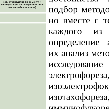
год, руководство по ремонту и
эксплуатации в электронном виде
подбор метод
(на английском языке)
но вместе с т
каждого из 
определение 
их анализ мет
исследовани
электрофореза
изоэлектро
изотахоф
иммунофлуоре