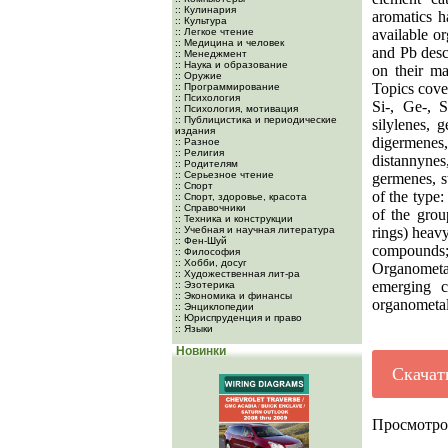
:: Кулинария
aromatics h
:: Культура
:: Легкое чтение
available o
:: Медицина и человек
and Pb desc
:: Менеджмент
:: Наука и образование
on their ma
:: Оружие
Topics cover
:: Программирование
:: Психология
Si-, Ge-, 
:: Психология, мотивация
:: Публицистика и периодические
silylenes, 
издания
digermenes,
:: Разное
:: Религия
distannynes
:: Родителям
:: Серьезное чтение
germenes, s
:: Спорт
of the typ
:: Спорт, здоровье, красота
:: Справочники
of the grou
:: Техника и конструкции
:: Учебная и научная литература
rings) heav
:: Фен-Шуй
compounds;
:: Философия
:: Хобби, досуг
Organometal
:: Художественная лит-ра
emerging c
:: Эзотерика
:: Экономика и финансы
organometall
:: Энциклопедии
:: Юриспруденция и право
:: Языки
Новинки
Скачат
Просмотро