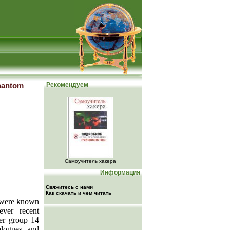
hantom
Рекомендуем
Самоучитель хакера
Информация
Свяжитесь с нами
Как скачать и чем читать
4 were known
ever recent
ier group 14
alogues and