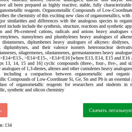
ave all been prepared as highly reactive, stable, fully characterizable
rganometallic reagents. Organometallic Compounds of Low-Coordinat
ribes the chemistry of this exciting new class of organometallics, with
jor similarities and differences with the analogous species in organi
ed include include the synthesis, structure, reactions and synthetic appl
Sn and Pb-centered cations, radicals and anions heavy analogues o
germylenes, stannylenes and plumbylenes heavy analogues of alkenes
 distannenes, diplumbenes heavy analogues of alkynes: disilynes,
, diplumbynes, and their valence isomers heteronuclear derivativ
tannenes, silagermenes, silastannenes, germastannenes heavy analogue
e: >E14=E13-, >E14=E15-, >E14=E16 [where E13, E14, E15 and E16 a
ps 13, 14, 15 and 16] cyclic compounds (three-, four-, five-, and 
y analogues of 1,3-dienes, allenes and other cumulenes heavy analogues
 including a comparison between organometallic and organic 
lic Compounds of Low-Coordinate Si, Ge, Sn and Pb is an essential g
lass of organometallic reagents for researchers and students in 
ic, synthetic and silicon chemistry
ь
Скачать легальну
в: 134