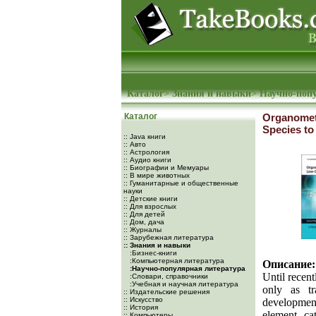
Каталог
>
Знания и навыки
>
Научно-поп
Каталог
Organomet
Species t
:: Java книги
:: Авто
:: Астрология
:: Аудио книги
:: Биографии и Мемуары
:: В мире животных
:: Гуманитарные и общественные
науки
:: Детские книги
:: Для взрослых
:: Для детей
:: Дом, дача
:: Журналы
:: Зарубежная литература
:: Знания и навыки
:Бизнес-книги
:Компьютерная литература
Описание:
:Научно-популярная литература
Until recen
:Словари, справочники
:Учебная и научная литература
only as tr
:: Издательские решения
:: Искусство
development
:: История
element ca
:: Компьютеры