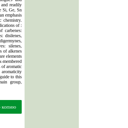
 and readily
e Si, Ge, Sn
 an emphasis
c chemistry.
ications of :
f carbenes:
: disilenes,
 digermynes,
es: silenes,
s of alkenes
re elements
six-membered
 of aromatic
aromaticity
uide to this
main group,
ю копию