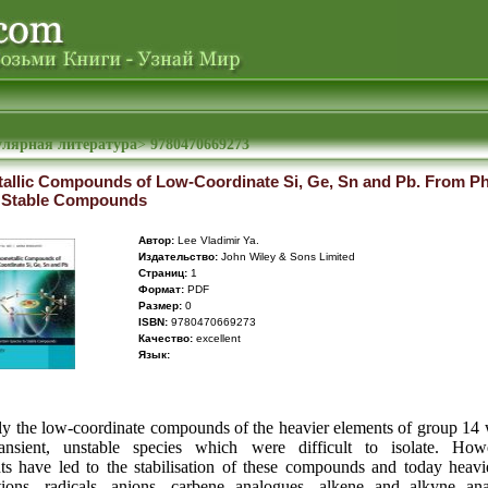
улярная литература
>
9780470669273
allic Compounds of Low-Coordinate Si, Ge, Sn and Pb. From P
o Stable Compounds
Автор:
Lee Vladimir Ya.
Издательство:
John Wiley & Sons Limited
Cтраниц:
1
Формат:
PDF
Размер:
0
ISBN:
9780470669273
Качество:
excellent
Язык:
tly the low-coordinate compounds of the heavier elements of group 1
ansient, unstable species which were difficult to isolate. How
s have led to the stabilisation of these compounds and today heav
tions, radicals, anions, carbene analogues, alkene and alkyne an