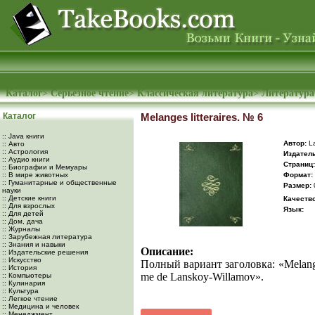
Каталог
>
Серьезное чтение
>
Классическая литература
>
Литература
Каталог
Melanges litteraires. № 6
:: Java книги
Автор:
La
:: Авто
:: Астрология
Издатель
:: Аудио книги
Cтраниц:
:: Биографии и Мемуары
:: В мире животных
Формат:
:: Гуманитарные и общественные
Размер:
науки
:: Детские книги
Качество
:: Для взрослых
Язык:
:: Для детей
:: Дом, дача
:: Журналы
:: Зарубежная литература
:: Знания и навыки
Описание:
:: Издательские решения
:: Искусство
Полный вариант заголовка: «Melanges li
:: История
me de Lanskoy-Willamov».
:: Компьютеры
:: Кулинария
:: Культура
:: Легкое чтение
:: Медицина и человек
:: Менеджмент