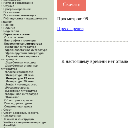
:: Наука и образование
Скачать
:: Оружие
:: Программирование
:: Психология
:: Психология, мотивация
Просмотров: 98
:: Публицистика и периодические
издания
:: Разное
Пресс - релиз
:: Религия
:: Родителям
:: Серьезное чтение
:Cтихи, поэзия
:Биографии и мемуары
:Классическая литература
:Античная литература
:Древневосточная литература
:Древнерусская литература
:Европейская старинная
литература
К настоящему времени нет отзыв
:Зарубежная классика
:Зарубежная старинная
литература
:Классическая проза
:Литература 18 века
:Литература 19 века
:Литература 20 века
:Мифы / легенды / эпос
:Русская классика
:Советская литература
:Старинная литература
:Фольклор
:Об истории серьезно
:Пьесы, драматургия
:Современная проза
:: Спорт
:: Спорт, здоровье, красота
:: Справочники
:: Техника и конструкции
:: Учебная и научная литература
:: Фен-Шуй