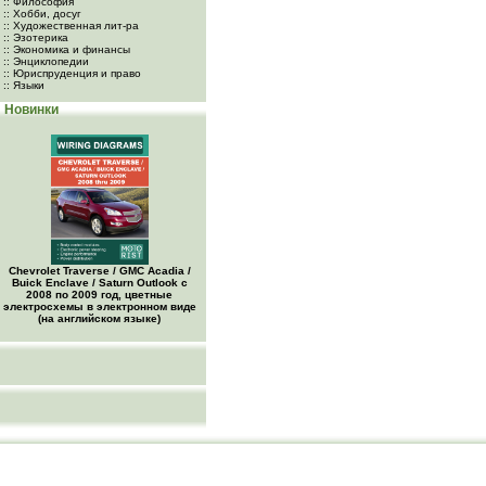
:: Философия
:: Хобби, досуг
:: Художественная лит-ра
:: Эзотерика
:: Экономика и финансы
:: Энциклопедии
:: Юриспруденция и право
:: Языки
Новинки
Chevrolet Traverse / GMC Acadia /
Buick Enclave / Saturn Outlook с
2008 по 2009 год, цветные
электросхемы в электронном виде
(на английском языке)