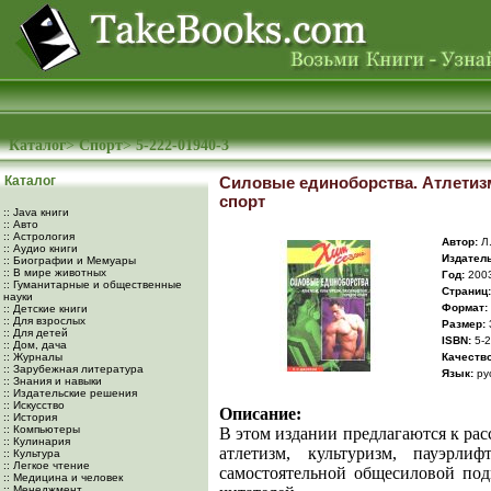
Каталог
>
Спорт
>
5-222-01940-3
Каталог
Силовые единоборства. Атлетизм
спорт
:: Java книги
:: Авто
:: Астрология
Автор:
Л.
:: Аудио книги
Издатель
:: Биографии и Мемуары
:: В мире животных
Год:
200
:: Гуманитарные и общественные
Cтраниц:
науки
Формат:
:: Детские книги
:: Для взрослых
Размер:
:: Для детей
ISBN:
5-2
:: Дом, дача
:: Журналы
Качество
:: Зарубежная литература
Язык:
ру
:: Знания и навыки
:: Издательские решения
:: Искусство
Описание:
:: История
:: Компьютеры
В этом издании предлагаются к ра
:: Кулинария
атлетизм, культуризм, пауэрли
:: Культура
:: Легкое чтение
самостоятельной общесиловой под
:: Медицина и человек
:: Менеджмент