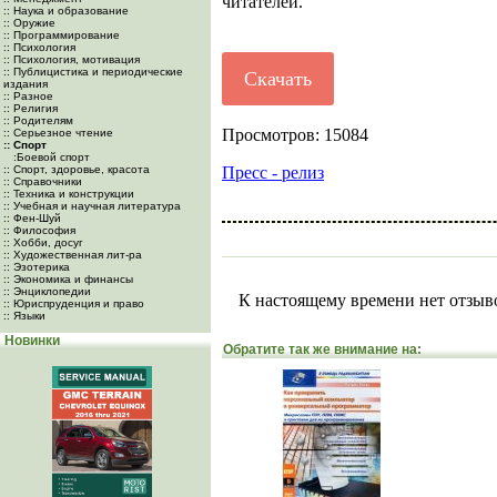
читателей.
:: Наука и образование
:: Оружие
:: Программирование
:: Психология
:: Психология, мотивация
:: Публицистика и периодические
Скачать
издания
:: Разное
:: Религия
:: Родителям
Просмотров: 15084
:: Серьезное чтение
:: Спорт
:Боевой спорт
:: Спорт, здоровье, красота
Пресс - релиз
:: Справочники
:: Техника и конструкции
:: Учебная и научная литература
:: Фен-Шуй
:: Философия
:: Хобби, досуг
:: Художественная лит-ра
:: Эзотерика
:: Экономика и финансы
:: Энциклопедии
К настоящему времени нет отзыв
:: Юриспруденция и право
:: Языки
Новинки
Обратите так же внимание на: