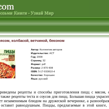
ясом, колбасой, ветчиной, беконом
Автор:
Кoллектив авторов
Издательство:
АСТ
Год:
2008
Cтраниц:
32
Формат:
pdf
Размер:
2 870 608
ISBN:
5-17-033810-4
Качество:
Хорошее
Язык:
русский
риведены рецепты и способы приготовления пицц с мясом, с
 также рецепты теста и соусов для пицц. Большая пицца украс
дет незаменимым блюдом на дружеской вечеринке, а разнообраз
 оставит равнодушным. Пиццы, предлагаемые в этой книге, 