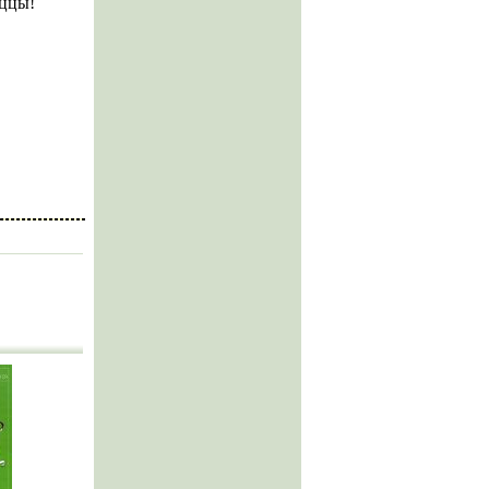
иццы!