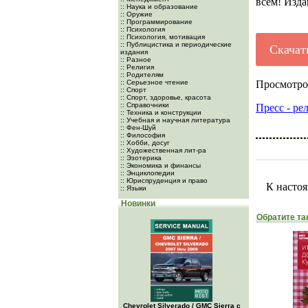
всем! Изда
:: Наука и образование
:: Оружие
:: Программирование
:: Психология
:: Психология, мотивация
:: Публицистика и периодические
Скачат
издания
:: Разное
:: Религия
:: Родителям
:: Серьезное чтение
Просмотро
:: Спорт
:: Спорт, здоровье, красота
:: Справочники
Пресс - ре
:: Техника и конструкции
:: Учебная и научная литература
:: Фен-Шуй
:: Философия
:: Хобби, досуг
:: Художественная лит-ра
:: Эзотерика
:: Экономика и финансы
:: Энциклопедии
:: Юриспруденция и право
К настоя
:: Языки
Новинки
Обратите та
Chevrolet Silverado / GMC Sierra с