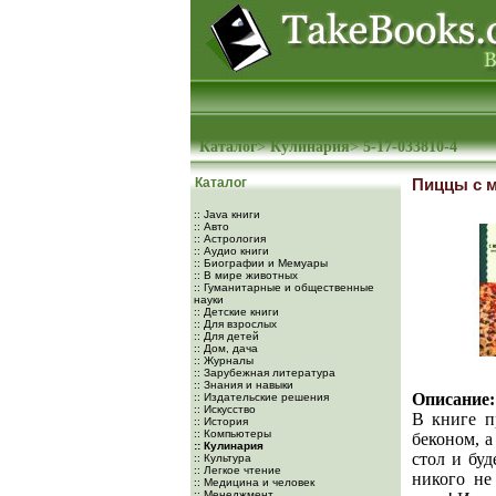
Каталог
>
Кулинария
>
5-17-033810-4
Каталог
Пиццы с м
:: Java книги
:: Авто
:: Астрология
:: Аудио книги
:: Биографии и Мемуары
:: В мире животных
:: Гуманитарные и общественные
науки
:: Детские книги
:: Для взрослых
:: Для детей
:: Дом, дача
:: Журналы
:: Зарубежная литература
:: Знания и навыки
Описание:
:: Издательские решения
:: Искусство
В книге п
:: История
:: Компьютеры
беконом, а
:: Кулинария
стол и бу
:: Культура
:: Легкое чтение
никого не
:: Медицина и человек
:: Менеджмент