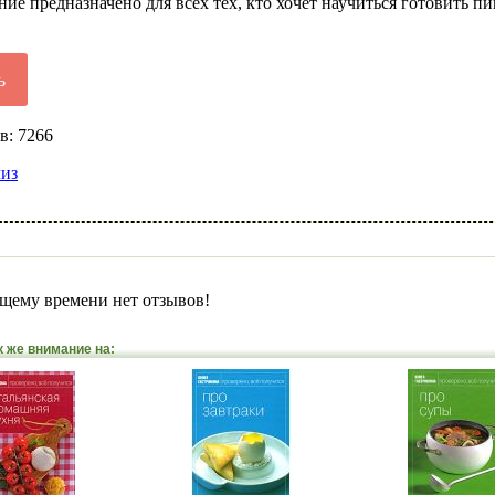
ние предназначено для всех тех, кто хочет научиться готовить п
ь
в: 7266
лиз
щему времени нет отзывов!
к же внимание на: