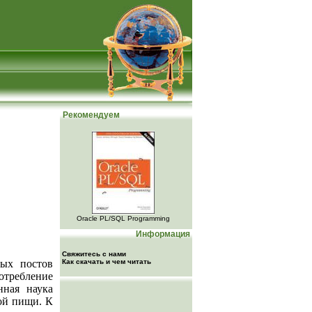
Рекомендуем
Oracle PL/SQL Programming
Информация
Свяжитесь с нами
ных постов
Как скачать и чем читать
отребление
нная наука
ной пищи. К