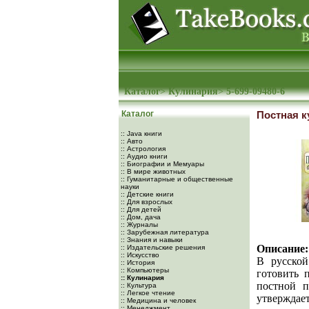
Каталог
>
Кулинария
>
5-699-09480-6
Каталог
Постная к
:: Java книги
:: Авто
:: Астрология
:: Аудио книги
:: Биографии и Мемуары
:: В мире животных
:: Гуманитарные и общественные
науки
:: Детские книги
:: Для взрослых
:: Для детей
:: Дом, дача
:: Журналы
:: Зарубежная литература
:: Знания и навыки
Описание:
:: Издательские решения
:: Искусство
В русской
:: История
:: Компьютеры
готовить 
:: Кулинария
постной п
:: Культура
:: Легкое чтение
утверждает
:: Медицина и человек
:: Менеджмент