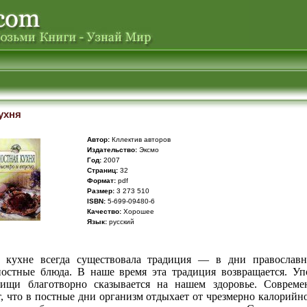
ухня
Автор:
Кллектив авторов
Издательство:
Эксмо
Год:
2007
Cтраниц:
32
Формат:
pdf
Размер:
3 273 510
ISBN:
5-699-09480-6
Качество:
Хорошее
Язык:
русский
 кухне всегда существовала традиция — в дни православ
постные блюда. В наше время эта традиция возвращается. Уп
ищи благотворно сказывается на нашем здоровье. Совреме
, что в постные дни организм отдыхает от чрезмерно калорий