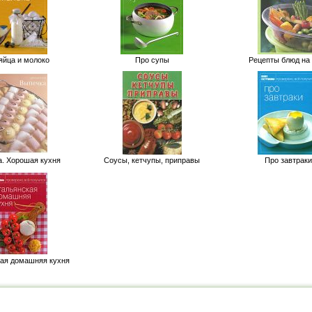
яйца и молоко
Про супы
Рецепты блюд на
. Хорошая кухня
Соусы, кетчупы, приправы
Про завтраки
ая домашняя кухня