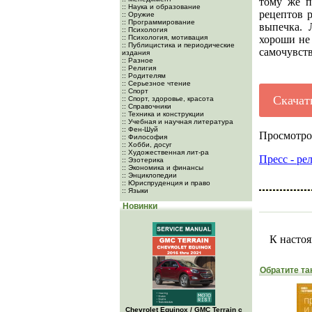
тому же п
:: Наука и образование
рецептов 
:: Оружие
:: Программирование
выпечка. 
:: Психология
:: Психология, мотивация
хороши не 
:: Публицистика и периодические
самочувств
издания
:: Разное
:: Религия
:: Родителям
:: Серьезное чтение
:: Спорт
Скачат
:: Спорт, здоровье, красота
:: Справочники
:: Техника и конструкции
:: Учебная и научная литература
:: Фен-Шуй
Просмотро
:: Философия
:: Хобби, досуг
:: Художественная лит-ра
Пресс - ре
:: Эзотерика
:: Экономика и финансы
:: Энциклопедии
:: Юриспруденция и право
:: Языки
Новинки
К настоя
Обратите та
Chevrolet Equinox / GMC Terrain c