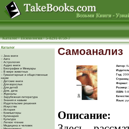
Каталог
>
Психология
>
5-8291-0759-7
Каталог
Самоанализ
:: Java книги
:: Авто
:: Астрология
:: Аудио книги
Автор:
К
:: Биографии и Мемуары
Издатель
:: В мире животных
Год:
200
:: Гуманитарные и общественные
науки
Cтраниц:
:: Детские книги
Формат:
:: Для взрослых
:: Для детей
Размер:
:: Дом, дача
ISBN:
5-8
:: Журналы
Качество
:: Зарубежная литература
:: Знания и навыки
Язык:
ру
:: Издательские решения
:: Искусство
:: История
Описание:
:: Компьютеры
:: Кулинария
:: Культура
:: Легкое чтение
Здесь рассма
:: Медицина и человек
:: Менеджмент