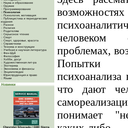
:: Наука и образование
:: Оружие
возможностях
:: Программирование
:: Психология
:: Психология, мотивация
:: Публицистика и периодические
психоаналитич
издания
:: Разное
:: Религия
:: Родителям
человеком
:: Серьезное чтение
:: Спорт
:: Спорт, здоровье, красота
:: Справочники
проблемах, во
:: Техника и конструкции
:: Учебная и научная литература
:: Фен-Шуй
:: Философия
Попытки к
:: Хобби, досуг
:: Художественная лит-ра
:: Эзотерика
:: Экономика и финансы
психоанализа 
:: Энциклопедии
:: Юриспруденция и право
:: Языки
Новинки
что дают че
самореализаци
понимает "н
каких-либо 
Chevrolet Silverado / GMC Sierra