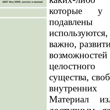
2007 thru 2009, service e-manual
которые у 
подавлен
используютс
важно, развит
возможносте
целостног
существа, сво
внутренни
Материал и