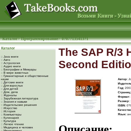
Каталог
>
Программирование
>
0?07?135413?1
Каталог
The SAP R/3 
:: Java книги
:: Авто
Second Editi
:: Астрология
:: Аудио книги
:: Биографии и Мемуары
:: В мире животных
:: Гуманитарные и общественные
науки
Автор:
Jo
:: Детские книги
Издатель
:: Для взрослых
Год:
200
:: Для детей
:: Дом, дача
Cтраниц:
:: Журналы
Формат:
:: Зарубежная литература
Размер:
:: Знания и навыки
:: Издательские решения
ISBN:
0?
:: Искусство
Качество
:: История
Язык:
ан
:: Компьютеры
:: Кулинария
:: Культура
:: Легкое чтение
Описание:
:: Медицина и человек
:: Менеджмент