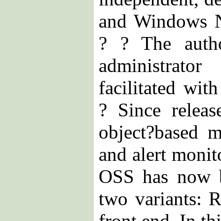
and Windows N
? ? The autho
administrato
facilitated with
? Since releas
object?based m
and alert moni
OSS has now 
two variants: 
front end. In th