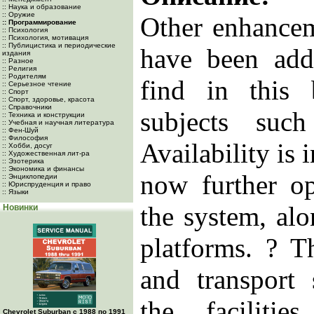
:: Наука и образование
:: Оружие
Other enhancem
:: Программирование
:: Психология
:: Психология, мотивация
:: Публицистика и периодические
have been add
издания
:: Разное
:: Религия
:: Родителям
find in this 
:: Серьезное чтение
:: Спорт
:: Спорт, здоровье, красота
:: Справочники
subjects suc
:: Техника и конструкции
:: Учебная и научная литература
:: Фен-Шуй
:: Философия
Availability is 
:: Хобби, досуг
:: Художественная лит-ра
:: Эзотерика
:: Экономика и финансы
now further op
:: Энциклопедии
:: Юриспруденция и право
:: Языки
the system, al
Новинки
platforms. ? T
and transport 
the faciliti
Chevrolet Suburban с 1988 по 1991