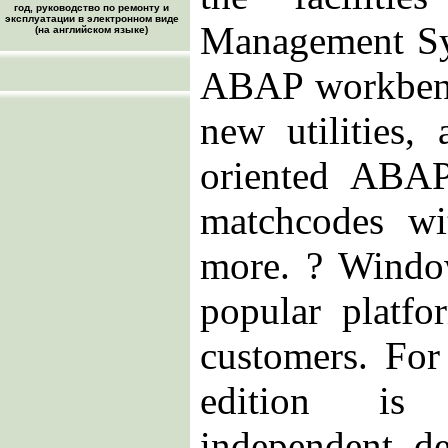
год, руководство по ремонту и
эксплуатации в электронном виде
Management Sy
(на английском языке)
ABAP workbench
new utilities,
oriented ABAP
matchcodes wi
more. ? Windo
popular platfo
customers. For
edition is 
independent, d