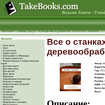
Каталог
>
Хобби, досуг
>
Рукоделие и ремесла
>
978-5-457-14345-6
Каталог
Все о станка
:: Java книги
:: Авто
деревообраб
:: Астрология
:: Аудио книги
:: Биографии и Мемуары
:: В мире животных
:: Гуманитарные и общественные
науки
Автор:
Ил
:: Детские книги
Издатель
:: Для взрослых
Год:
201
:: Для детей
:: Дом, дача
Cтраниц:
:: Журналы
Формат:
:: Зарубежная литература
Размер:
:: Знания и навыки
:: Издательские решения
ISBN:
978
:: Искусство
Качество
:: История
Язык:
:: Компьютеры
:: Кулинария
:: Культура
:: Легкое чтение
Описание:
:: Медицина и человек
:: Менеджмент