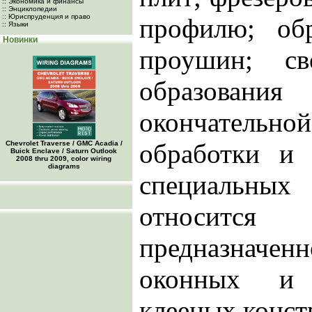
:: Экономика и финансы
:: Энциклопедии
:: Юриспруденция и право
профилю; об
:: Языки
Новинки
проушин; св
образовани
окончатель
обработки и
Chevrolet Traverse / GMC Acadia /
Buick Enclave / Saturn Outlook
2008 thru 2009, color wiring
diagrams
специальн
относится
предназначенн
оконных и 
клееных конст