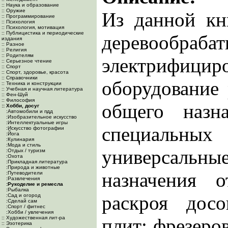
:: Наука и образование
:: Оружие
Из данной кн
:: Программирование
:: Психология
:: Психология, мотивация
:: Публицистика и периодические
деревообраба
издания
:: Разное
:: Религия
:: Родителям
электрифицир
:: Серьезное чтение
:: Спорт
:: Спорт, здоровье, красота
:: Справочники
оборудование 
:: Техника и конструкции
:: Учебная и научная литература
:: Фен-Шуй
:: Философия
общего назн
:: Хобби, досуг
:Автомобили и пдд
:Изобразительное искусство
:Интеллектуальные игры
специальны
:Искусство фотографии
:Йога
:Кулинария
:Мода и стиль
универсальны
:Отдых / туризм
:Охота
:Прикладная литература
:Природа и животные
назначения 
:Путеводители
:Развлечения
:Рукоделие и ремесла
:Рыбалка
раскроя досо
:Сад и огород
:Сделай сам
:Спорт / фитнес
:Хобби / увлечения
:: Художественная лит-ра
плит; фрезеро
:: Эзотерика