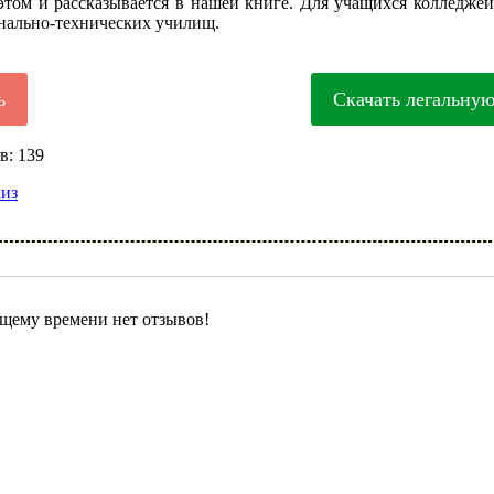
этом и рассказывается в нашей книге. Для учащихся колледже
нально-технических училищ.
ь
Скачать легальну
в: 139
лиз
щему времени нет отзывов!