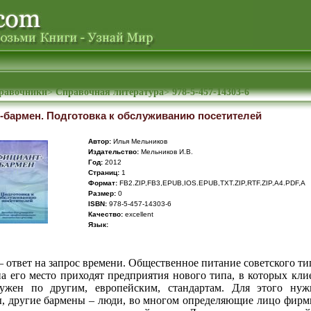
правочники
>
Справочная литература
>
978-5-457-14303-6
бармен. Подготовка к обслуживанию посетителей
Автор:
Илья Мельников
Издательство:
Мельников И.В.
Год:
2012
Cтраниц:
1
Формат:
FB2.ZIP,FB3,EPUB,IOS.EPUB,TXT.ZIP,RTF.ZIP,A4.PDF,A
Размер:
0
ISBN:
978-5-457-14303-6
Качество:
excellent
Язык:
– ответ на запрос времени. Общественное питание советского ти
а его место приходят предприятия нового типа, в которых кл
ужен по другим, европейским, стандартам. Для этого ну
, другие бармены – люди, во многом определяющие лицо фирм