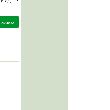
й и средних
ю копию