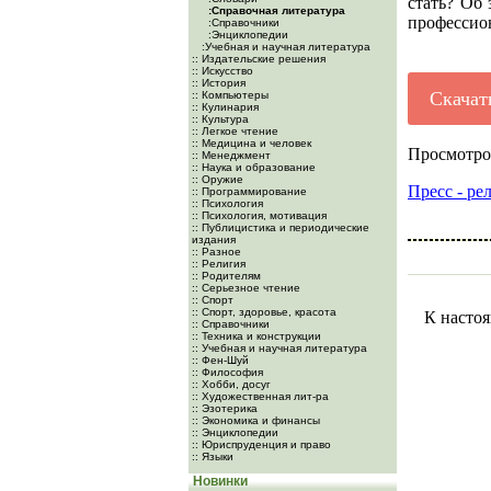
стать? Об 
:Справочная литература
профессио
:Справочники
:Энциклопедии
:Учебная и научная литература
:: Издательские решения
:: Искусство
:: История
Скачат
:: Компьютеры
:: Кулинария
:: Культура
:: Легкое чтение
:: Медицина и человек
Просмотро
:: Менеджмент
:: Наука и образование
:: Оружие
Пресс - ре
:: Программирование
:: Психология
:: Психология, мотивация
:: Публицистика и периодические
издания
:: Разное
:: Религия
:: Родителям
:: Серьезное чтение
:: Спорт
:: Спорт, здоровье, красота
К настоя
:: Справочники
:: Техника и конструкции
:: Учебная и научная литература
:: Фен-Шуй
:: Философия
:: Хобби, досуг
:: Художественная лит-ра
:: Эзотерика
:: Экономика и финансы
:: Энциклопедии
:: Юриспруденция и право
:: Языки
Новинки