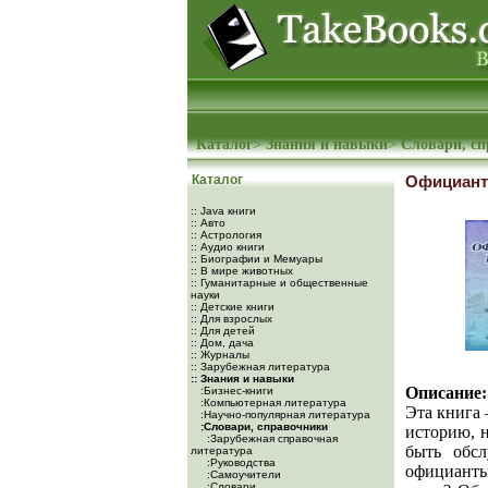
Каталог
>
Знания и навыки
>
Словари, с
Каталог
Официант-
:: Java книги
:: Авто
:: Астрология
:: Аудио книги
:: Биографии и Мемуары
:: В мире животных
:: Гуманитарные и общественные
науки
:: Детские книги
:: Для взрослых
:: Для детей
:: Дом, дача
:: Журналы
:: Зарубежная литература
:: Знания и навыки
Описание:
:Бизнес-книги
:Компьютерная литература
Эта книга 
:Научно-популярная литература
:Словари, справочники
историю, н
:Зарубежная справочная
быть обсл
литература
:Руководства
официанты
:Самоучители
:Словари