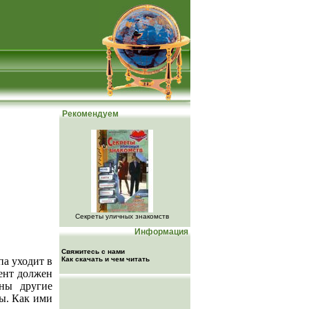
Рекомендуем
Секреты уличных знакомств
Информация
Свяжитесь с нами
па уходит в
Как скачать и чем читать
иент должен
жны другие
ы. Как ими