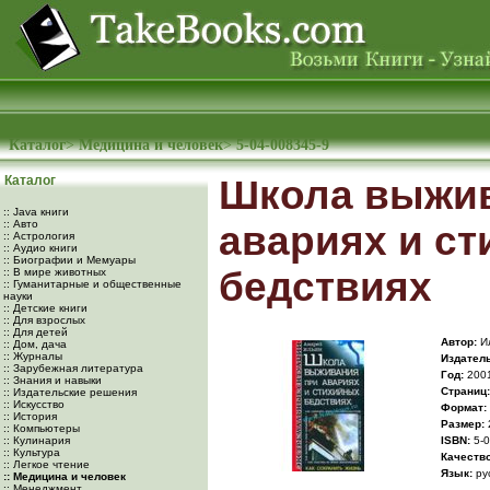
Каталог
>
Медицина и человек
>
5-04-008345-9
Каталог
Школа выжив
:: Java книги
:: Авто
авариях и с
:: Астрология
:: Аудио книги
:: Биографии и Мемуары
бедствиях
:: В мире животных
:: Гуманитарные и общественные
науки
:: Детские книги
:: Для взрослых
:: Для детей
Автор:
Ил
:: Дом, дача
:: Журналы
Издатель
:: Зарубежная литература
Год:
200
:: Знания и навыки
Cтраниц:
:: Издательские решения
:: Искусство
Формат:
:: История
Размер:
:: Компьютеры
:: Кулинария
ISBN:
5-0
:: Культура
Качество
:: Легкое чтение
Язык:
ру
:: Медицина и человек
:: Менеджмент