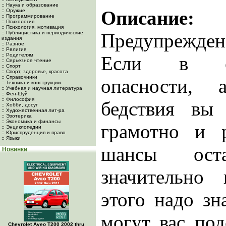
:: Наука и образование
Описание:
:: Оружие
:: Программирование
:: Психология
:: Психология, мотивация
:: Публицистика и периодические
Предупрежден
издания
:: Разное
:: Религия
:: Родителям
Если в сл
:: Серьезное чтение
:: Спорт
:: Спорт, здоровье, красота
:: Справочники
опасности, 
:: Техника и конструкции
:: Учебная и научная литература
:: Фен-Шуй
:: Философия
бедствия вы 
:: Хобби, досуг
:: Художественная лит-ра
:: Эзотерика
:: Экономика и финансы
грамотно и 
:: Энциклопедии
:: Юриспруденция и право
:: Языки
шансы ост
Новинки
значительно
этого надо зн
могут вас под
Chevrolet Aveo Т200 2002 thru