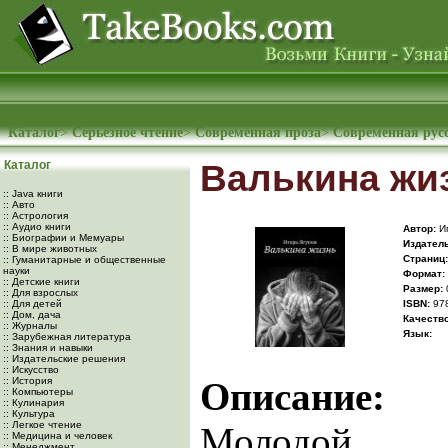
Каталог
>
Серьезное чтение
>
Современная проза
>
Современная рус
Каталог
Валькина жи
:: Java книги
:: Авто
:: Астрология
:: Аудио книги
Автор:
Иг
:: Биографии и Мемуары
Издатель
:: В мире животных
Cтраниц:
:: Гуманитарные и общественные
науки
Формат:
:: Детские книги
Размер:
:: Для взрослых
:: Для детей
ISBN:
978
:: Дом, дача
Качество
:: Журналы
Язык:
:: Зарубежная литература
:: Знания и навыки
:: Издательские решения
:: Искусство
:: История
Описание:
:: Компьютеры
:: Кулинария
:: Культура
:: Легкое чтение
Молодой т
:: Медицина и человек
:: Менеджмент