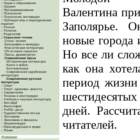
:: Наука и образование
:: Оружие
Валентина при
:: Программирование
:: Психология
:: Психология, мотивация
:: Публицистика и периодические
Заполярье. О
издания
:: Разное
:: Религия
:: Родителям
новые города и
:: Серьезное чтение
:Cтихи, поэзия
:Биографии и мемуары
:Классическая литература
Но все ли слож
:Об истории серьезно
:Пьесы, драматургия
:Современная проза
:Историческая литература
как она хотел
:Книги о войне
:Контркультура
:Современная зарубежная
литература
период жизни
:Современная русская
литература
:: Спорт
:: Спорт, здоровье, красота
шестидесяты
:: Справочники
:: Техника и конструкции
:: Учебная и научная литература
:: Фен-Шуй
дней. Рассчи
:: Философия
:: Хобби, досуг
:: Художественная лит-ра
:: Эзотерика
читателей.
:: Экономика и финансы
:: Энциклопедии
:: Юриспруденция и право
:: Языки
Новинки