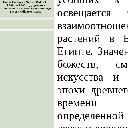
Buick Enclave / Saturn Outlook с
2008 по 2009 год, цветные
освещаетс
электросхемы в электронном виде
(на английском языке)
взаимоотно
растений в 
Египте. Значе
божеств, см
искусства и
эпохи древне
времени 
определенной 