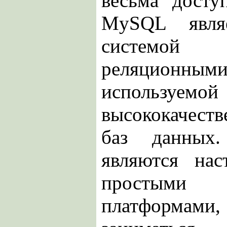
весьма досту
MySQL являе
системо
реляцион
используем
высококачест
баз данны
являются на
простыми 
платформам