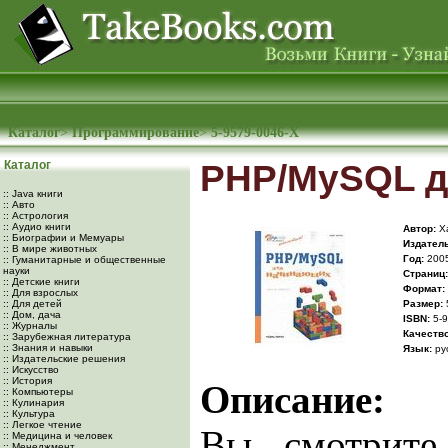
Каталог
>
Программирование
>
5-9579-0046-Х
Каталог
PHP/MySQL д
:: Java книги
:: Авто
:: Астрология
:: Аудио книги
Автор:
Х
:: Биографии и Мемуары
Издатель
:: В мире животных
Год:
200
:: Гуманитарные и общественные
науки
Cтраниц:
:: Детские книги
Формат:
:: Для взрослых
:: Для детей
Размер:
:: Дом, дача
ISBN:
5-9
:: Журналы
Качество
:: Зарубежная литература
:: Знания и навыки
Язык:
ру
:: Издательские решения
:: Искусство
:: История
Описание:
:: Компьютеры
:: Кулинария
:: Культура
:: Легкое чтение
Вы смотрите
:: Медицина и человек
:: Менеджмент