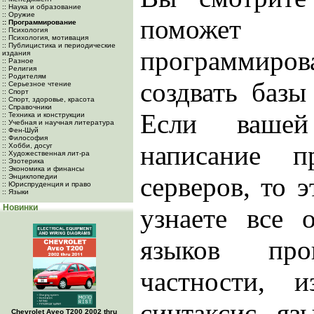
:: Наука и образование
:: Оружие
поможет 
:: Программирование
:: Психология
:: Психология, мотивация
:: Публицистика и периодические
программи
издания
:: Разное
:: Религия
:: Родителям
создвать баз
:: Серьезное чтение
:: Спорт
:: Спорт, здоровье, красота
:: Справочники
Если вашей
:: Техника и конструкции
:: Учебная и научная литература
:: Фен-Шуй
:: Философия
написание п
:: Хобби, досуг
:: Художественная лит-ра
:: Эзотерика
:: Экономика и финансы
серверов, то э
:: Энциклопедии
:: Юриспруденция и право
:: Языки
Новинки
узнаете все 
языков про
частности, 
синтаксис я
Chevrolet Aveo Т200 2002 thru