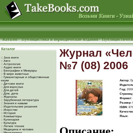
Каталог
>
Публицистика и периодические издания
>
Публицистическ
Каталог
Журнал «Чел
:: Java книги
:: Авто
№7 (08) 2006
:: Астрология
:: Аудио книги
:: Биографии и Мемуары
:: В мире животных
:: Гуманитарные и общественные
науки
Автор:
Гр
:: Детские книги
Издатель
:: Для взрослых
Год:
200
:: Для детей
:: Дом, дача
Cтраниц:
:: Журналы
Формат:
:: Зарубежная литература
Размер:
:: Знания и навыки
:: Издательские решения
ISBN:
978
:: Искусство
Качество
:: История
Язык:
:: Компьютеры
:: Кулинария
:: Культура
:: Легкое чтение
Описание:
:: Медицина и человек
:: Менеджмент