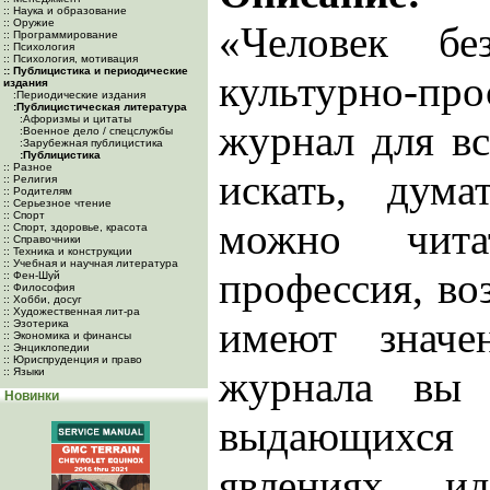
:: Наука и образование
:: Оружие
«Человек б
:: Программирование
:: Психология
:: Психология, мотивация
:: Публицистика и периодические
культурно-про
издания
:Периодические издания
:Публицистическая литература
:Афоризмы и цитаты
журнал для вс
:Военное дело / спецслужбы
:Зарубежная публицистика
:Публицистика
:: Разное
искать, дум
:: Религия
:: Родителям
:: Серьезное чтение
:: Спорт
можно чита
:: Спорт, здоровье, красота
:: Справочники
:: Техника и конструкции
:: Учебная и научная литература
профессия, воз
:: Фен-Шуй
:: Философия
:: Хобби, досуг
:: Художественная лит-ра
имеют значе
:: Эзотерика
:: Экономика и финансы
:: Энциклопедии
:: Юриспруденция и право
журнала вы 
:: Языки
Новинки
выдающихся 
явлениях, и