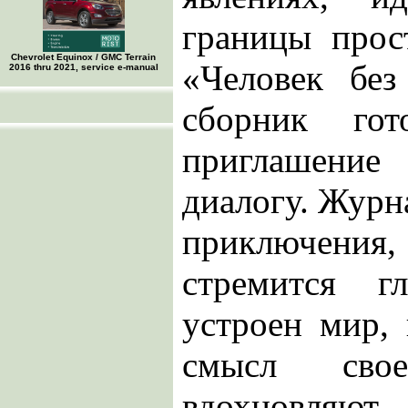
границы прос
Chevrolet Equinox / GMC Terrain
«Человек бе
2016 thru 2021, service e-manual
сборник гот
приглашение
диалогу. Журна
приключения, 
стремится г
устроен мир,
смысл сво
вдохновля