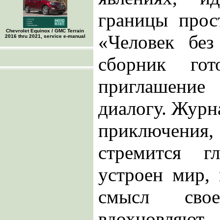
границы прос
Chevrolet Equinox / GMC Terrain
«Человек бе
2016 thru 2021, service e-manual
сборник гот
приглашение
диалогу. Журна
приключения, 
стремится г
устроен мир,
смысл сво
вдохновля