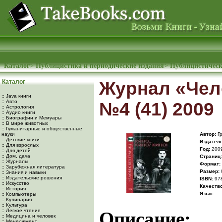
Каталог
>
Публицистика и периодические издания
>
Публицистическ
Каталог
Журнал «Чел
:: Java книги
:: Авто
№4 (41) 2009
:: Астрология
:: Аудио книги
:: Биографии и Мемуары
:: В мире животных
:: Гуманитарные и общественные
науки
Автор:
Гр
:: Детские книги
Издатель
:: Для взрослых
Год:
200
:: Для детей
:: Дом, дача
Cтраниц:
:: Журналы
Формат:
:: Зарубежная литература
Размер:
:: Знания и навыки
:: Издательские решения
ISBN:
978
:: Искусство
Качество
:: История
Язык:
:: Компьютеры
:: Кулинария
:: Культура
:: Легкое чтение
Описание:
:: Медицина и человек
:: Менеджмент