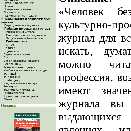
:: Наука и образование
:: Оружие
«Человек б
:: Программирование
:: Психология
:: Психология, мотивация
:: Публицистика и периодические
культурно-про
издания
:Периодические издания
:Публицистическая литература
:Афоризмы и цитаты
журнал для вс
:Военное дело / спецслужбы
:Зарубежная публицистика
:Публицистика
:: Разное
искать, дум
:: Религия
:: Родителям
:: Серьезное чтение
:: Спорт
можно чита
:: Спорт, здоровье, красота
:: Справочники
:: Техника и конструкции
:: Учебная и научная литература
профессия, воз
:: Фен-Шуй
:: Философия
:: Хобби, досуг
:: Художественная лит-ра
имеют значе
:: Эзотерика
:: Экономика и финансы
:: Энциклопедии
:: Юриспруденция и право
журнала вы 
:: Языки
Новинки
выдающихся 
явлениях, и