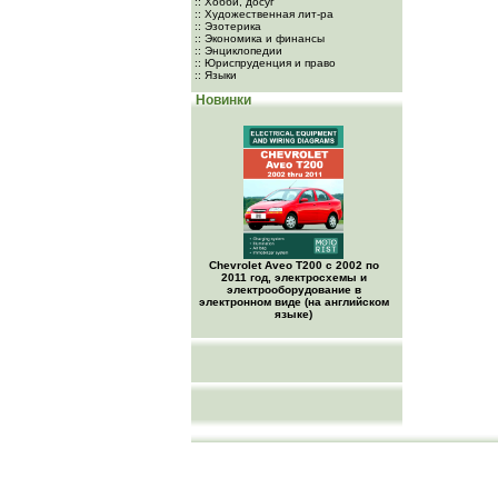
:: Хобби, досуг
:: Художественная лит-ра
:: Эзотерика
:: Экономика и финансы
:: Энциклопедии
:: Юриспруденция и право
:: Языки
Новинки
Chevrolet Aveo Т200 с 2002 по
2011 год, электросхемы и
электрооборудование в
электронном виде (на английском
языке)