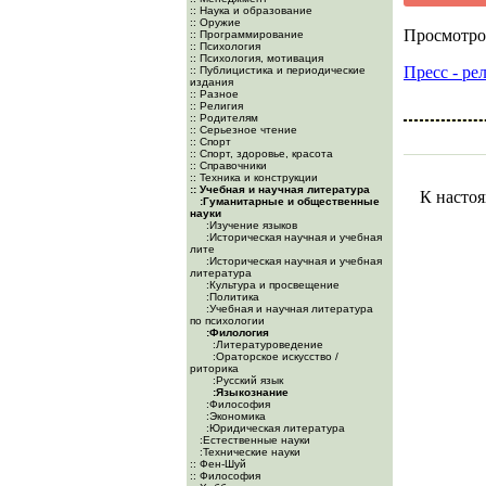
:: Наука и образование
:: Оружие
Просмотро
:: Программирование
:: Психология
:: Психология, мотивация
Пресс - ре
:: Публицистика и периодические
издания
:: Разное
:: Религия
:: Родителям
:: Серьезное чтение
:: Спорт
:: Спорт, здоровье, красота
:: Справочники
:: Техника и конструкции
:: Учебная и научная литература
К настоя
:Гуманитарные и общественные
науки
:Изучение языков
:Историческая научная и учебная
лите
:Историческая научная и учебная
литература
:Культура и просвещение
:Политика
:Учебная и научная литература
по психологии
:Филология
:Литературоведение
:Ораторское искусство /
риторика
:Русский язык
:Языкознание
:Философия
:Экономика
:Юридическая литература
:Естественные науки
:Технические науки
:: Фен-Шуй
:: Философия