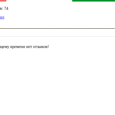
в: 74
лиз
щему времени нет отзывов!