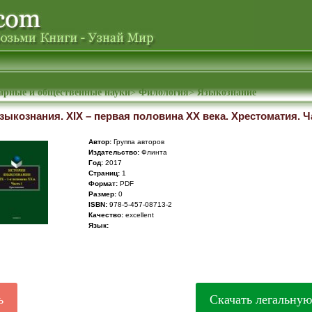
арные и общественные науки
>
Филология
>
Языкознание
зыкознания. XIX – первая половина ХХ века. Хрестоматия. Ч
Автор:
Группа авторов
Издательство:
Флинта
Год:
2017
Cтраниц:
1
Формат:
PDF
Размер:
0
ISBN:
978-5-457-08713-2
Качество:
excellent
Язык:
ь
Скачать легальну