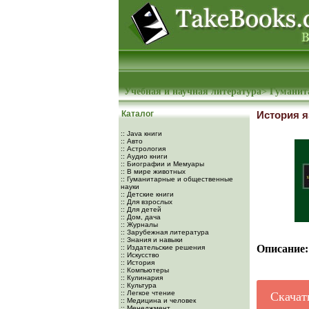
Учебная и научная литература
>
Гуманит
Каталог
История я
:: Java книги
:: Авто
:: Астрология
:: Аудио книги
:: Биографии и Мемуары
:: В мире животных
:: Гуманитарные и общественные
науки
:: Детские книги
:: Для взрослых
:: Для детей
:: Дом, дача
:: Журналы
:: Зарубежная литература
:: Знания и навыки
Описание:
:: Издательские решения
:: Искусство
:: История
:: Компьютеры
:: Кулинария
:: Культура
:: Легкое чтение
Скачат
:: Медицина и человек
:: Менеджмент