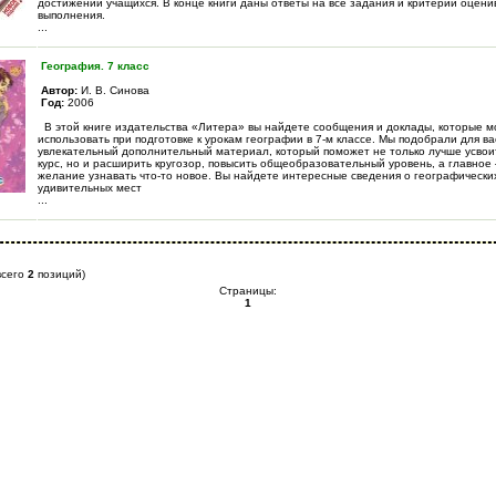
достижений учащихся. В конце книги даны ответы на все задания и критерии оцени
выполнения.
...
География. 7 класс
Автор:
И. В. Синова
Год:
2006
В этой книге издательства «Литера» вы найдете сообщения и доклады, которые 
использовать при подготовке к урокам географии в 7-м классе. Мы подобрали для ва
увлекательный дополнительный материал, который поможет не только лучше усво
курс, но и расширить кругозор, повысить общеобразовательный уровень, а главное
желание узнавать что-то новое. Вы найдете интересные сведения о географических
удивительных мест
...
всего
2
позиций)
Страницы:
1