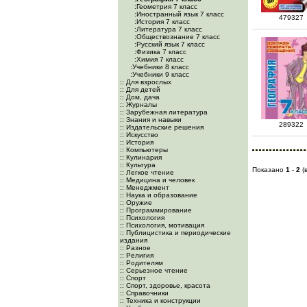
:Геометрия 7 класс
:Иностранный язык 7 класс
479327
:История 7 класс
:Литература 7 класс
:Обществознание 7 класс
:Русский язык 7 класс
:Физика 7 класс
:Химия 7 класс
:Учебники 8 класс
:Учебники 9 класс
:: Для взрослых
:: Для детей
:: Дом, дача
:: Журналы
:: Зарубежная литература
:: Знания и навыки
289322
:: Издательские решения
:: Искусство
:: История
:: Компьютеры
:: Кулинария
:: Культура
Показано
1
-
2
(
:: Легкое чтение
:: Медицина и человек
:: Менеджмент
:: Наука и образование
:: Оружие
:: Программирование
:: Психология
:: Психология, мотивация
:: Публицистика и периодические
издания
:: Разное
:: Религия
:: Родителям
:: Серьезное чтение
:: Спорт
:: Спорт, здоровье, красота
:: Справочники
:: Техника и конструкции