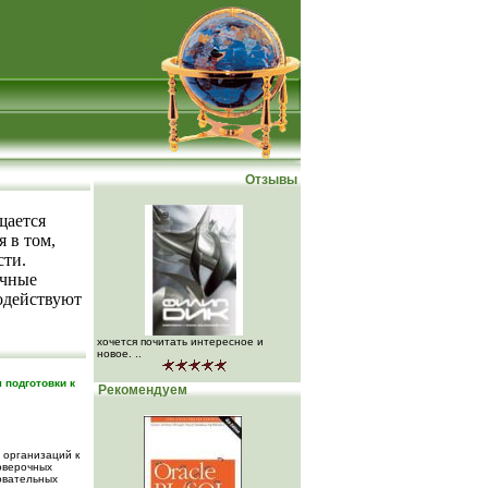
Отзывы
щается
я в том,
сти.
ичные
одействуют
хочется почитать интересное и
новое. ..
 подготовки к
Рекомендуем
 организаций к
оверочных
овательных