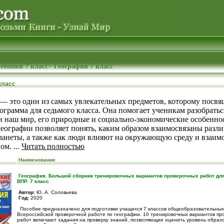
ебники 7 класс
>
География 7 класс
класс
— это один из самых увлекательных предметов, которому посвя
ограмма для седьмого класса. Она помогает ученикам разобратьс
н наш мир, его природные и социально-экономические особенно
еографии позволяет понять, каким образом взаимосвязаны разл
ланеты, а также как люди влияют на окружающую среду и взаим
ом. ...
Читать полностью
Наименование
География. Большой сборник тренировочных вариантов проверочных работ для
ВПР. 7 класс
Автор:
Ю. А. Соловьева
Год:
2020
Пособие предназначено для подготовки учащихся 7 классов общеобразовательных
Всероссийской проверочной работе по географии. 10 тренировочных вариантов пр
работ включают задания на проверку знаний, позволяющие оценить уровень образ