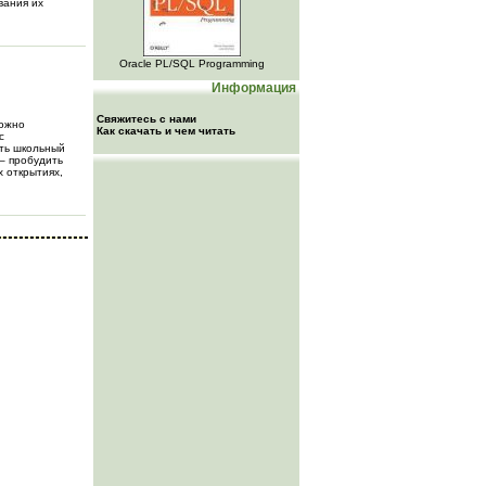
вания их
Oracle PL/SQL Programming
Информация
Свяжитесь с нами
можно
Как скачать и чем читать
с
ить школьный
 – пробудить
 открытиях,