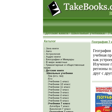
Детские книги
>
Школьные учебники
>
Уч
Каталог
География 7 
:: Java книги
География 
:: Авто
:: Астрология
учебная пр
:: Аудио книги
как устрое
:: Биографии и Мемуары
:: В мире животных
Изучение г
:: Гуманитарные и общественные
науки
регионы п
:: Детские книги
друг с друг
:Школьные учебники
:Гиа (огэ, гвэ)
:Егэ
:Учебники 1 класс
:Учебники 10 класс
:Учебники 11 класс
:Учебники 2 класс
:Учебники 3 класс
:Учебники 4 класс
:Учебники 5 класс
:Учебники 6 класс
:Учебники 7 класс
:Алгебра 7 класс
:Биология 7 класс
:География 7 класс