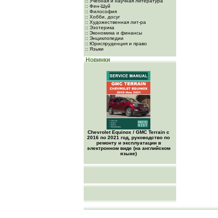
:: Учебная и научная литература
:: Фен-Шуй
:: Философия
:: Хобби, досуг
:: Художественная лит-ра
:: Эзотерика
:: Экономика и финансы
:: Энциклопедии
:: Юриспруденция и право
:: Языки
Новинки
Chevrolet Equinox / GMC Terrain c
2016 по 2021 год, руководство по
ремонту и эксплуатации в
электронном виде (на английском
языке)