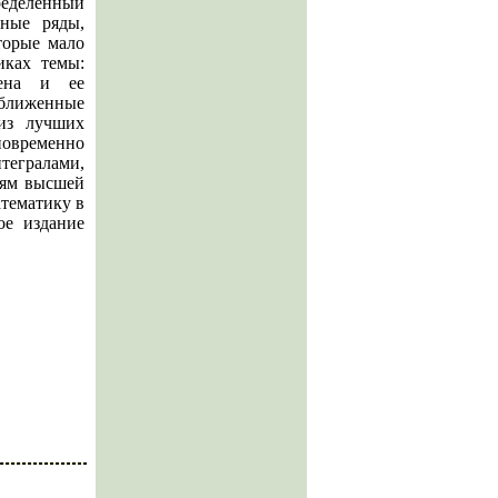
ределенный
ьные ряды,
торые мало
иках темы:
рена и ее
иближенные
из лучших
овременно
тегралами,
лям высшей
тематику в
ое издание