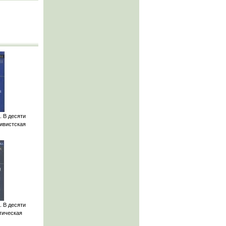
. В десяти
тивистская
. В десяти
тическая