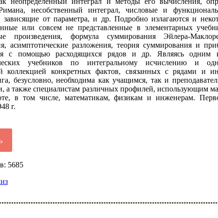
как неопределенный интеграл и методы его вычисления, оп
Римана, несобственный интеграл, числовые и функционал
, зависящие от параметра, и др. Подробно излагаются и неко
енные или совсем не представленные в элементарных учебн
ные произведения, формула суммирования Эйлера-Макло
я, асимптотические разложения, теория суммирования и пр
ия с помощью расходящихся рядов и др. Являясь одним 
ических учебников по интегральному исчислению и одн
й коллекцией конкретных фактов, связанных с рядами и ин
ига, безусловно, необходима как учащимся, так и преподавате
и, а также специалистам различных профилей, использующим ма
оте, в том числе, математикам, физикам и инженерам. Перв
48 г.
ь
в: 5685
лиз