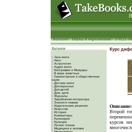
Каталог
>
Наука и образование
>
5-9221-0
Каталог
Курс дифф
:: Java книги
:: Авто
:: Астрология
:: Аудио книги
:: Биографии и Мемуары
:: В мире животных
:: Гуманитарные и общественные
науки
:: Детские книги
:: Для взрослых
:: Для детей
:: Дом, дача
:: Журналы
:: Зарубежная литература
:: Знания и навыки
Описание:
:: Издательские решения
:: Искусство
Второй то
:: История
:: Компьютеры
переменной
:: Кулинария
курсов не
:: Культура
:: Легкое чтение
многочис
:: Медицина и человек
:: Менеджмент