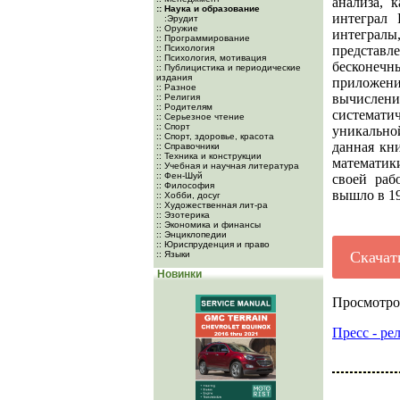
анализа, 
:: Наука и образование
интеграл 
:Эрудит
:: Оружие
интегралы
:: Программирование
:: Психология
представл
:: Психология, мотивация
бесконеч
:: Публицистика и периодические
издания
приложени
:: Разное
вычислен
:: Религия
:: Родителям
системат
:: Серьезное чтение
:: Спорт
уникально
:: Спорт, здоровье, красота
данная кн
:: Справочники
:: Техника и конструкции
математик
:: Учебная и научная литература
:: Фен-Шуй
своей раб
:: Философия
вышло в 19
:: Хобби, досуг
:: Художественная лит-ра
:: Эзотерика
:: Экономика и финансы
:: Энциклопедии
:: Юриспруденция и право
Скачат
:: Языки
Новинки
Просмотро
Пресс - ре