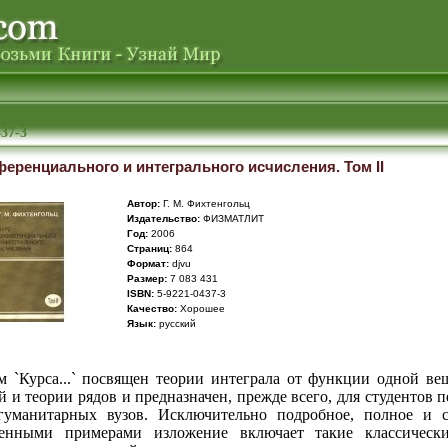
437-3
еренциального и интегрального исчисления. Том II
Автор:
Г. М. Фихтенгольц
Издательство:
ФИЗМАТЛИТ
Год:
2006
Cтраниц:
864
Формат:
djvu
Размер:
7 083 431
ISBN:
5-9221-0437-3
Качество:
Хорошее
Язык:
русский
м `Курса...` посвящен теории интеграла от функции одной ве
 и теории рядов и предназначен, прежде всего, для студентов 
гуманитарных вузов. Исключительно подробное, полное и 
ленными примерами изложение включает такие классически