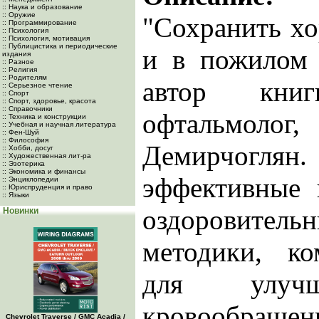
:: Наука и образование
:: Оружие
"Сохранить х
:: Программирование
:: Психология
:: Психология, мотивация
:: Публицистика и периодические
и в пожилом в
издания
:: Разное
:: Религия
:: Родителям
автор кни
:: Серьезное чтение
:: Спорт
:: Спорт, здоровье, красота
:: Справочники
офтальмолог
:: Техника и конструкции
:: Учебная и научная литература
:: Фен-Шуй
:: Философия
Демирчог
:: Хобби, досуг
:: Художественная лит-ра
:: Эзотерика
:: Экономика и финансы
эффективные 
:: Энциклопедии
:: Юриспруденция и право
:: Языки
оздоровитель
Новинки
методики, к
для улучш
кровообра
Chevrolet Traverse / GMC Acadia /