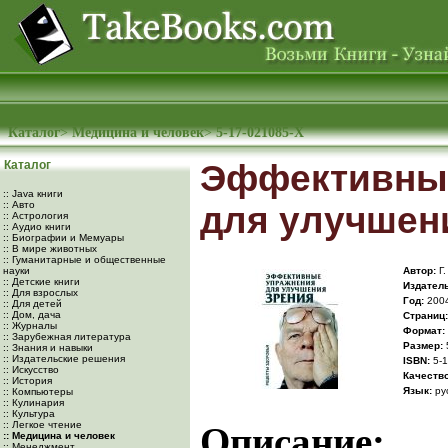
Каталог
>
Медицина и человек
>
5-17-021085-X
Каталог
Эффективны
:: Java книги
:: Авто
для улучшен
:: Астрология
:: Аудио книги
:: Биографии и Мемуары
:: В мире животных
:: Гуманитарные и общественные
науки
Автор:
Г.
:: Детские книги
Издатель
:: Для взрослых
Год:
200
:: Для детей
:: Дом, дача
Cтраниц:
:: Журналы
Формат:
:: Зарубежная литература
Размер:
:: Знания и навыки
:: Издательские решения
ISBN:
5-1
:: Искусство
Качество
:: История
Язык:
ру
:: Компьютеры
:: Кулинария
:: Культура
:: Легкое чтение
Описание:
:: Медицина и человек
:: Менеджмент