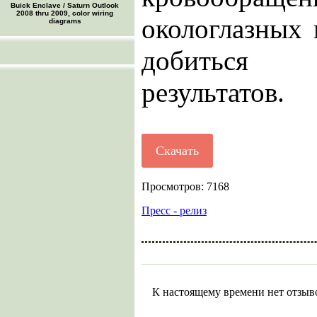
Buick Enclave / Saturn Outlook
2008 thru 2009, color wiring
окологлазных
diagrams
добиться 
результатов.
Скачать
Просмотров: 7168
Пресс - релиз
К настоящему времени нет отзыв