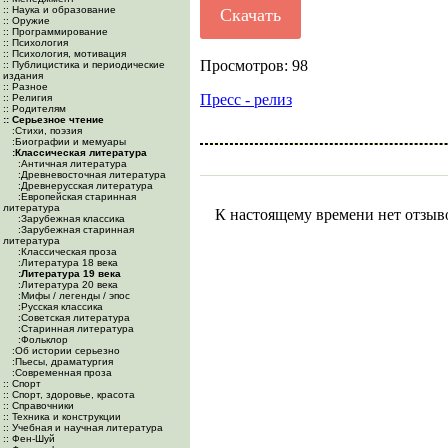
:: Наука и образование
Скачать
:: Оружие
:: Программирование
:: Психология
:: Психология, мотивация
Просмотров: 98
:: Публицистика и периодические
издания
:: Разное
Пресс - релиз
:: Религия
:: Родителям
:: Серьезное чтение
:Cтихи, поэзия
:Биографии и мемуары
:Классическая литература
:Античная литература
:Древневосточная литература
:Древнерусская литература
:Европейская старинная
литература
К настоящему времени нет отзыв
:Зарубежная классика
:Зарубежная старинная
литература
:Классическая проза
:Литература 18 века
:Литература 19 века
:Литература 20 века
:Мифы / легенды / эпос
:Русская классика
:Советская литература
:Старинная литература
:Фольклор
:Об истории серьезно
:Пьесы, драматургия
:Современная проза
:: Спорт
:: Спорт, здоровье, красота
:: Справочники
:: Техника и конструкции
:: Учебная и научная литература
:: Фен-Шуй