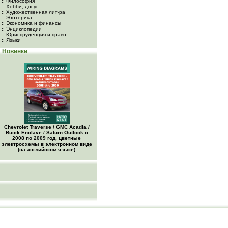
:: Философия
:: Хобби, досуг
:: Художественная лит-ра
:: Эзотерика
:: Экономика и финансы
:: Энциклопедии
:: Юриспруденция и право
:: Языки
Новинки
Chevrolet Traverse / GMC Acadia /
Buick Enclave / Saturn Outlook с
2008 по 2009 год, цветные
электросхемы в электронном виде
(на английском языке)