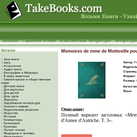
Каталог
>
Серьезное чтение
>
Классическая литература
>
Литература
Каталог
Memoires de mme de Motteville pour 
:: Java книги
Автор:
Fr
:: Авто
:: Астрология
Издатель
:: Аудио книги
Cтраниц:
:: Биографии и Мемуары
:: В мире животных
Формат:
:: Гуманитарные и общественные
Размер:
науки
:: Детские книги
Качество
:: Для взрослых
Язык:
:: Для детей
:: Дом, дача
:: Журналы
:: Зарубежная литература
:: Знания и навыки
Описание:
:: Издательские решения
:: Искусство
Полный вариант заголовка: «Memoir
:: История
d'Annee d'Autriche. T. 3».
:: Компьютеры
:: Кулинария
:: Культура
:: Легкое чтение
:: Медицина и человек
:: Менеджмент