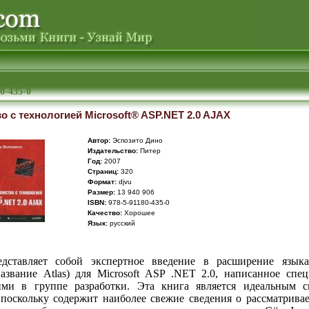
0-435-0
о с технологией Microsoft® ASP.NET 2.0 AJAX
Автор:
Эспозито Дино
Издательство:
Питер
Год:
2007
Cтраниц:
320
Формат:
djvu
Размер:
13 940 906
ISBN:
978-5-91180-435-0
Качество:
Хорошее
Язык:
русский
дставляет собой экспертное введение в расширение языка 
название Atlas) для Microsoft ASP .NET 2.0, написанное спец
ми в группе разработки. Эта книга является идеальным 
 поскольку содержит наиболее свежие сведения о рассматрива