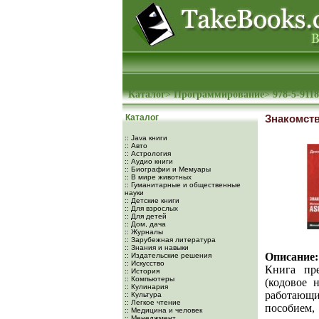
Каталог
>
Программирование
>
978-5-9118
Каталог
Знакомств
:: Java книги
:: Авто
:: Астрология
:: Аудио книги
:: Биографии и Мемуары
:: В мире животных
:: Гуманитарные и общественные
науки
:: Детские книги
:: Для взрослых
:: Для детей
:: Дом, дача
:: Журналы
:: Зарубежная литература
:: Знания и навыки
Описание:
:: Издательские решения
:: Искусство
Книга пре
:: История
:: Компьютеры
(кодовое 
:: Кулинария
работающи
:: Культура
:: Легкое чтение
пособием,
:: Медицина и человек
:: Менеджмент