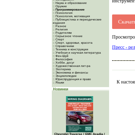
инструмент
:: Наука и образование
:: Оружие
:: Программирование
:: Психология
:: Психология, мотивация
:: Публицистика и периодические
Скачат
издания
:: Разное
:: Религия
:: Родителям
:: Серьезное чтение
Просмотро
:: Спорт
:: Спорт, здоровье, красота
:: Справочники
Пресс - ре
:: Техника и конструкции
:: Учебная и научная литература
:: Фен-Шуй
:: Философия
:: Хобби, досуг
:: Художественная лит-ра
:: Эзотерика
:: Экономика и финансы
:: Энциклопедии
:: Юриспруденция и право
К настоя
:: Языки
Новинки
Chevrolet Traverse / GMC Acadia /