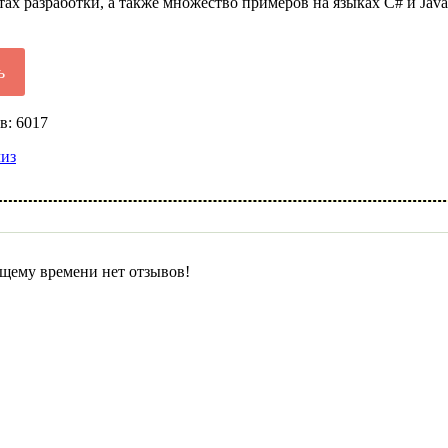
ах разработки, а также множество примеров на языках C# и JavaS
ь
в: 6017
лиз
щему времени нет отзывов!