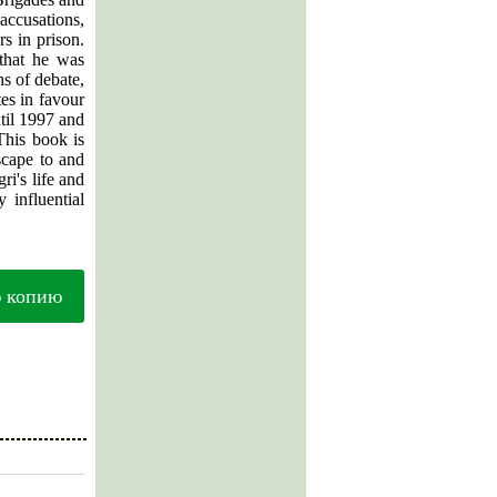
 accusations,
s in prison.
that he was
hs of debate,
es in favour
ntil 1997 and
This book is
escape to and
ri's life and
 influential
ю копию