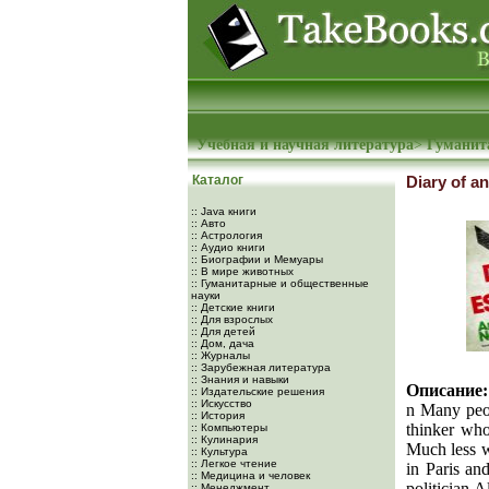
Учебная и научная литература
>
Гуманит
Каталог
Diary of a
:: Java книги
:: Авто
:: Астрология
:: Аудио книги
:: Биографии и Мемуары
:: В мире животных
:: Гуманитарные и общественные
науки
:: Детские книги
:: Для взрослых
:: Для детей
:: Дом, дача
:: Журналы
:: Зарубежная литература
:: Знания и навыки
Описание:
:: Издательские решения
:: Искусство
n Many peop
:: История
thinker who
:: Компьютеры
:: Кулинария
Much less we
:: Культура
:: Легкое чтение
in Paris an
:: Медицина и человек
politician 
:: Менеджмент