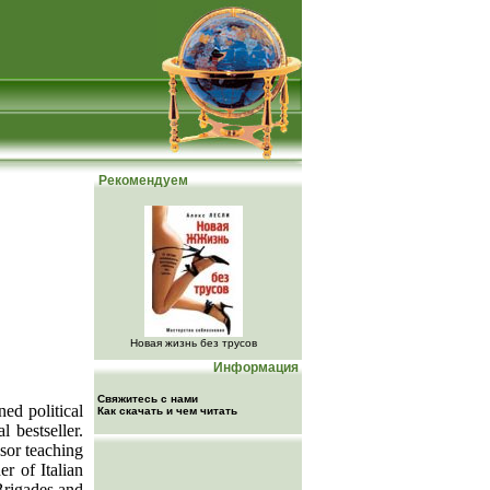
Рекомендуем
Новая жизнь без трусов
Информация
Свяжитесь с нами
ed political
Как скачать и чем читать
 bestseller.
ssor teaching
r of Italian
Brigades and