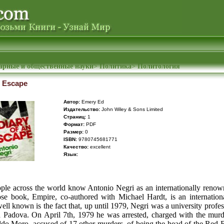
арные и общественные науки
>
Политика
>
Политология
n Escape
Автор:
Emery Ed
Издательство:
John Wiley & Sons Limited
Cтраниц:
1
Формат:
PDF
Размер:
0
ISBN:
9780745681771
Качество:
excellent
Язык:
le across the world know Antonio Negri as an internationally renown
se book, Empire, co-authored with Michael Hardt, is an international
ll known is the fact that, up until 1979, Negri was a university profe
d Padova. On April 7th, 1979 he was arrested, charged with the murde
Aldo Moro, accused of 17 other murders, of being the head of the Red 