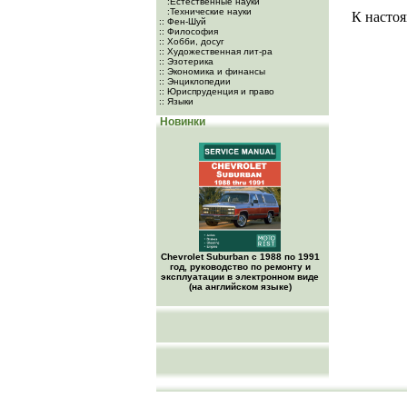
:Естественные науки
:Технические науки
К настоя
:: Фен-Шуй
:: Философия
:: Хобби, досуг
:: Художественная лит-ра
:: Эзотерика
:: Экономика и финансы
:: Энциклопедии
:: Юриспруденция и право
:: Языки
Новинки
Chevrolet Suburban с 1988 по 1991
год, руководство по ремонту и
эксплуатации в электронном виде
(на английском языке)