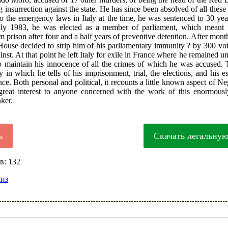
 insurrection against the state. He has since been absolved of all these
to the emergency laws in Italy at the time, he was sentenced to 30 year
uly 1983, he was elected as a member of parliament, which meant 
m prison after four and a half years of preventive detention. After mont
ouse decided to strip him of his parliamentary immunity ? by 300 vot
nst. At that point he left Italy for exile in France where he remained u
o maintain his innocence of all the crimes of which he was accused. 
y in which he tells of his imprisonment, trial, the elections, and his 
nce. Both personal and political, it recounts a little known aspect of Neg
great interest to anyone concerned with the work of this enormously
nker.
ь
Скачать легальну
в: 132
лиз