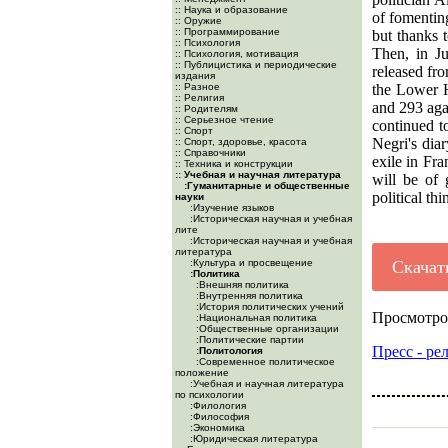
:: Наука и образование
of fomenting
:: Оружие
:: Программирование
but thanks 
:: Психология
Then, in J
:: Психология, мотивация
:: Публицистика и периодические
released fro
издания
:: Разное
the Lower H
:: Религия
and 293 agai
:: Родителям
:: Серьезное чтение
continued t
:: Спорт
Negri's diar
:: Спорт, здоровье, красота
:: Справочники
exile in Fra
:: Техника и конструкции
:: Учебная и научная литература
will be of 
:Гуманитарные и общественные
political thi
науки
:Изучение языков
:Историческая научная и учебная
лите
:Историческая научная и учебная
литература
:Культура и просвещение
Скачат
:Политика
:Внешняя политика
:Внутренняя политика
:История политических учений
Просмотро
:Национальная политика
:Общественные организации
:Политические партии
Пресс - ре
:Политология
:Современное политическое
положение
:Учебная и научная литература
по психологии
:Филология
:Философия
:Экономика
:Юридическая литература