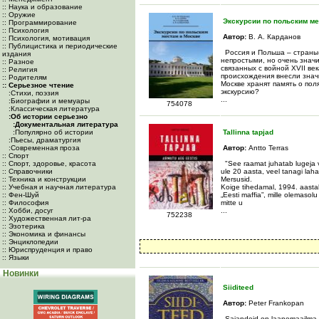
:: Наука и образование
:: Оружие
Экскурсии по польским ме
:: Программирование
:: Психология
Автор:
В. А. Карданов
:: Психология, мотивация
:: Публицистика и периодические
Россия и Польша – страны
издания
непростыми, но очень значи
:: Разное
связанных с войной XVII ве
:: Религия
происхождения внесли знач
:: Родителям
Москве хранят память о по
:: Серьезное чтение
экскурсию?
:Cтихи, поэзия
...
:Биографии и мемуары
754078
:Классическая литература
:Об истории серьезно
:Документальная литература
:Популярно об истории
Tallinna tapjad
:Пьесы, драматургия
:Современная проза
Автор:
Antto Terras
:: Спорт
:: Спорт, здоровье, красота
"See raamat juhatab lugeja v
:: Справочники
ule 20 aasta, veel tanagi lah
:: Техника и конструкции
Mersusid.
:: Учебная и научная литература
Koige tihedamal, 1994. aastal
:: Фен-Шуй
„Eesti maffia”, mille olemasol
:: Философия
mitte u
:: Хобби, досуг
...
752238
:: Художественная лит-ра
:: Эзотерика
:: Экономика и финансы
:: Энциклопедии
:: Юриспруденция и право
:: Языки
Новинки
Siiditeed
Автор:
Peter Frankopan
Sajandeid on laanemaailma p