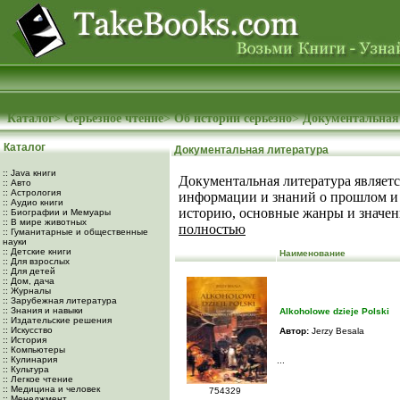
Каталог
>
Серьезное чтение
>
Об истории серьезно
>
Документальная
Каталог
Документальная литература
:: Java книги
Документальная литература являет
:: Авто
:: Астрология
информации и знаний о прошлом и 
:: Аудио книги
историю, основные жанры и значени
:: Биографии и Мемуары
:: В мире животных
полностью
:: Гуманитарные и общественные
науки
:: Детские книги
Наименование
:: Для взрослых
:: Для детей
:: Дом, дача
:: Журналы
:: Зарубежная литература
:: Знания и навыки
Alkoholowe dzieje Polski
:: Издательские решения
:: Искусство
Автор:
Jerzy Besala
:: История
:: Компьютеры
:: Кулинария
...
:: Культура
:: Легкое чтение
:: Медицина и человек
754329
:: Менеджмент