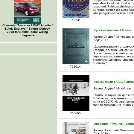
sajandeid ka olnud. Kuid nuud o
tousuteel. Rahvusvahelises poli
Euroopa piiridelt ule Kesk-Aa
jalle peegeldusena koiki neid,
...
752231
Chevrolet Traverse / GMC Acadia /
Buick Enclave / Saturn Outlook
Русские мотивы ХХ века
2008 thru 2009, color wiring
diagrams
Автор:
Андрей Митрофанов
Год:
2017
Документально-историческ
истории ХХ века. Описаны 
Отечественной войны и пос
переживания, заметки, пис
рукописям, архивам, дневн
оценить д
...
752014
Как мы жили в СССР. Зимо
Автор:
Андрей Михайлов
Книга, которую вы держите
больше нет, и временем, ко
жили в СССР? На этот вопро
свои воспоминания. Книга 
...
750665
Операция «Турнир». Запис
Автор:
Анатолий Максимов
Год:
2020