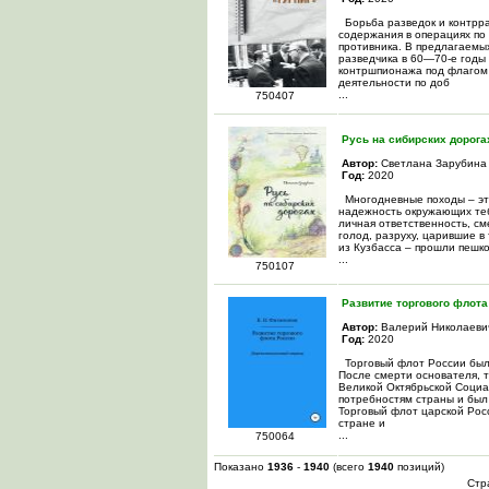
Борьба разведок и контрра
содержания в операциях по
противника. В предлагаемых
разведчика в 60—70-е годы
контршпионажа под флагом 
деятельности по доб
...
750407
Русь на сибирских дорога
Автор:
Светлана Зарубина
Год:
2020
Многодневные походы – это
надежность окружающих теб
личная ответственность, см
голод, разруху, царившие в
из Кузбасса – прошли пешк
...
750107
Развитие торгового флота
Автор:
Валерий Николаеви
Год:
2020
Торговый флот России был 
После смерти основателя, 
Великой Октябрьской Социа
потребностям страны и был
Торговый флот царской Рос
стране и
...
750064
Показано
1936
-
1940
(всего
1940
позиций)
Стр