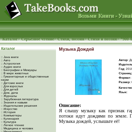
Каталог
>
Серьезное чтение
>
Cтихи, поэзия
>
Стихи и поэзия
>
*900-
Каталог
Музыка Дождей
:: Java книги
Автор:
Дм
:: Авто
:: Астрология
Издатель
:: Аудио книги
Год:
201
:: Биографии и Мемуары
:: В мире животных
Cтраниц:
:: Гуманитарные и общественные
Формат:
науки
Размер:
:: Детские книги
:: Для взрослых
Качество
:: Для детей
Язык:
:: Дом, дача
:: Журналы
:: Зарубежная литература
:: Знания и навыки
Описание:
:: Издательские решения
:: Искусство
Я слышу музыку как признак гар
:: История
потоки идут дождями по земле. 
:: Компьютеры
:: Кулинария
Музыка дождей, услышьте её!
:: Культура
:: Легкое чтение
:: Медицина и человек
:: Менеджмент