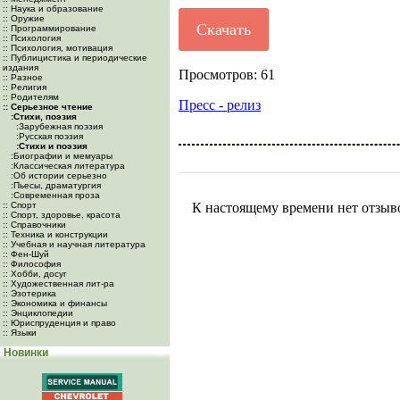
:: Наука и образование
:: Оружие
Скачать
:: Программирование
:: Психология
:: Психология, мотивация
:: Публицистика и периодические
издания
Просмотров: 61
:: Разное
:: Религия
:: Родителям
Пресс - релиз
:: Серьезное чтение
:Cтихи, поэзия
:Зарубежная поэзия
:Русская поэзия
:Стихи и поэзия
:Биографии и мемуары
:Классическая литература
:Об истории серьезно
:Пьесы, драматургия
:Современная проза
:: Спорт
К настоящему времени нет отзыв
:: Спорт, здоровье, красота
:: Справочники
:: Техника и конструкции
:: Учебная и научная литература
:: Фен-Шуй
:: Философия
:: Хобби, досуг
:: Художественная лит-ра
:: Эзотерика
:: Экономика и финансы
:: Энциклопедии
:: Юриспруденция и право
:: Языки
Новинки