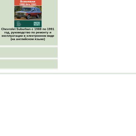
Chevrolet Suburban с 1988 по 1991
год, руководство по ремонту и
эксплуатации в электронном виде
(на английском языке)