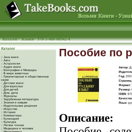
Каталог
>
Языки
>
978-5-488-00942-4
Каталог
Пособие по 
:: Java книги
:: Авто
:: Астрология
:: Аудио книги
Автор:
Д.
:: Биографии и Мемуары
Издатель
:: В мире животных
Год:
200
:: Гуманитарные и общественные
науки
Cтраниц:
:: Детские книги
Формат:
:: Для взрослых
:: Для детей
Размер:
:: Дом, дача
ISBN:
978
:: Журналы
Качество
:: Зарубежная литература
:: Знания и навыки
Язык:
ру
:: Издательские решения
:: Искусство
:: История
Описание:
:: Компьютеры
:: Кулинария
:: Культура
:: Легкое чтение
Пособие соде
:: Медицина и человек
:: Менеджмент