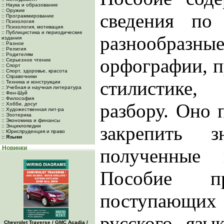
:: Наука и образование
:: Оружие
сведения по
:: Программирование
:: Психология
:: Психология, мотивация
:: Публицистика и периодические
разнообразн
издания
:: Разное
:: Религия
:: Родителям
орфографии, п
:: Серьезное чтение
:: Спорт
:: Спорт, здоровье, красота
:: Справочники
стилистике,
:: Техника и конструкции
:: Учебная и научная литература
:: Фен-Шуй
:: Философия
разбору. Оно 
:: Хобби, досуг
:: Художественная лит-ра
:: Эзотерика
:: Экономика и финансы
закрепить 
:: Энциклопедии
:: Юриспруденция и право
:: Языки
Новинки
полученные 
Пособие пр
поступающих
русского язы
Chevrolet Traverse / GMC Acadia /