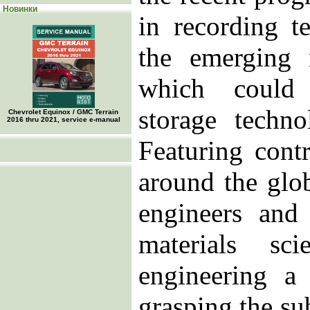
Новинки
in recording t
the emerging 
which could 
storage techno
Chevrolet Equinox / GMC Terrain
2016 thru 2021, service e-manual
Featuring cont
around the glo
engineers and 
materials sci
engineering a 
grasping the su