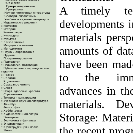
:Ос и сети
A timely te
:Программирование
:Программы
:Научно-популярная литература
:Словари, справочники
:Учебная и научная литература
developments i
:: Издательские решения
:: Искусство
:: История
:: Компьютеры
materials persp
:: Кулинария
:: Культура
:: Легкое чтение
:: Медицина и человек
amounts of dat
:: Менеджмент
:: Наука и образование
:: Оружие
:: Программирование
have been made
:: Психология
:: Психология, мотивация
:: Публицистика и периодические
издания
to the imme
:: Разное
:: Религия
:: Родителям
:: Серьезное чтение
advances in the
:: Спорт
:: Спорт, здоровье, красота
:: Справочники
:: Техника и конструкции
materials. D
:: Учебная и научная литература
:: Фен-Шуй
:: Философия
:: Хобби, досуг
Storage: Materi
:: Художественная лит-ра
:: Эзотерика
:: Экономика и финансы
:: Энциклопедии
the recent pro
:: Юриспруденция и право
:: Языки