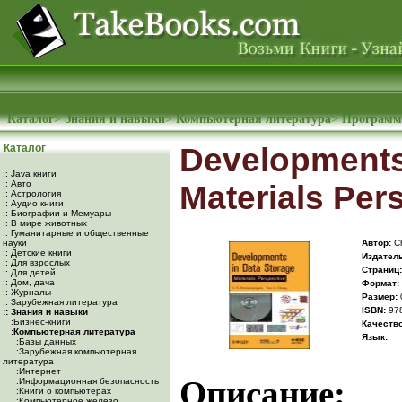
Каталог
>
Знания и навыки
>
Компьютерная литература
>
Программ
Каталог
Developments 
:: Java книги
:: Авто
Materials Per
:: Астрология
:: Аудио книги
:: Биографии и Мемуары
:: В мире животных
:: Гуманитарные и общественные
науки
Автор:
Ch
:: Детские книги
Издатель
:: Для взрослых
Cтраниц:
:: Для детей
:: Дом, дача
Формат:
:: Журналы
Размер:
:: Зарубежная литература
ISBN:
97
:: Знания и навыки
:Бизнес-книги
Качество
:Компьютерная литература
Язык:
:Базы данных
:Зарубежная компьютерная
литература
:Интернет
Описание:
:Информационная безопасность
:Книги о компьютерах
:Компьютерное железо