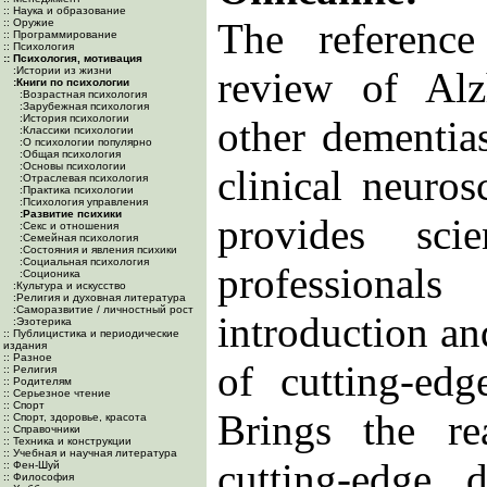
:: Наука и образование
The reference
:: Оружие
:: Программирование
:: Психология
:: Психология, мотивация
:Истории из жизни
review of Alz
:Книги по психологии
:Возрастная психология
:Зарубежная психология
:История психологии
other dementia
:Классики психологии
:О психологии популярно
:Общая психология
:Основы психологии
clinical neuros
:Отраслевая психология
:Практика психологии
:Психология управления
:Развитие психики
provides sci
:Секс и отношения
:Семейная психология
:Состояния и явления психики
:Социальная психология
professional
:Соционика
:Культура и искусство
:Религия и духовная литература
:Саморазвитие / личностный рост
introduction an
:Эзотерика
:: Публицистика и периодические
издания
:: Разное
of cutting-edg
:: Религия
:: Родителям
:: Серьезное чтение
:: Спорт
Brings the re
:: Спорт, здоровье, красота
:: Справочники
:: Техника и конструкции
:: Учебная и научная литература
cutting-edge 
:: Фен-Шуй
:: Философия