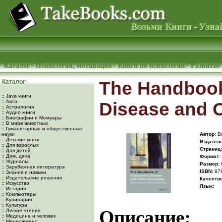
Каталог
>
Психология, мотивация
>
Книги по психологии
>
Развитие
Каталог
The Handbook
:: Java книги
:: Авто
Disease and 
:: Астрология
:: Аудио книги
:: Биографии и Мемуары
:: В мире животных
:: Гуманитарные и общественные
науки
Автор:
Bu
:: Детские книги
Издатель
:: Для взрослых
Cтраниц:
:: Для детей
:: Дом, дача
Формат:
:: Журналы
Размер:
:: Зарубежная литература
ISBN:
97
:: Знания и навыки
:: Издательские решения
Качество
:: Искусство
Язык:
:: История
:: Компьютеры
:: Кулинария
:: Культура
Описание:
:: Легкое чтение
:: Медицина и человек
:: Менеджмент