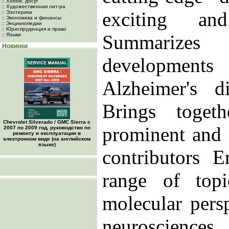
:: Хобби, досуг
:: Художественная лит-ра
exciting an
:: Эзотерика
:: Экономика и финансы
:: Энциклопедии
:: Юриспруденция и право
Summarizes
:: Языки
Новинки
development
Alzheimer's d
Brings toget
Chevrolet Silverado / GMC Sierra с
prominent and 
2007 по 2009 год, руководство по
ремонту и эксплуатации в
электронном виде (на английском
языке)
contributors 
range of topi
molecular pers
neurosciences