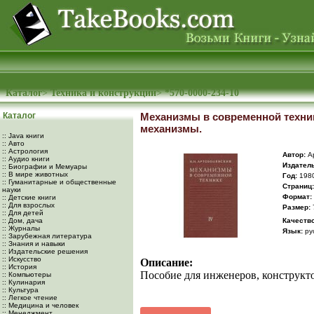
Каталог
>
Техника и конструкции
>
*570-0000-234-10
Каталог
Механизмы в современной технике
механизмы.
:: Java книги
:: Авто
:: Астрология
Автор:
Ар
:: Аудио книги
Издатель
:: Биографии и Мемуары
:: В мире животных
Год:
198
:: Гуманитарные и общественные
Cтраниц:
науки
Формат:
:: Детские книги
:: Для взрослых
Размер:
:: Для детей
:: Дом, дача
Качество
:: Журналы
Язык:
ру
:: Зарубежная литература
:: Знания и навыки
:: Издательские решения
:: Искусство
Описание:
:: История
Пособие для инженеров, конструкт
:: Компьютеры
:: Кулинария
:: Культура
:: Легкое чтение
:: Медицина и человек
:: Менеджмент