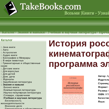
Каталог
>
Знания и навыки
>
Учебная и научная литература
>
Проча
Каталог
История рос
:: Java книги
:: Авто
кинематогра
:: Астрология
:: Аудио книги
:: Биографии и Мемуары
программа эл
:: В мире животных
:: Гуманитарные и общественные
науки
:: Детские книги
:: Для взрослых
:: Для детей
Автор:
Ар
:: Дом, дача
:: Журналы
Издатель
:: Зарубежная литература
Cтраниц:
:: Знания и навыки
Формат:
:Бизнес-книги
:Компьютерная литература
Размер:
:Научно-популярная литература
ISBN:
978
:Словари, справочники
:Учебная и научная литература
Качество
:Безопасность
Язык:
жизнедеятельности
:Военное дело
:Гуманитарные и общественные