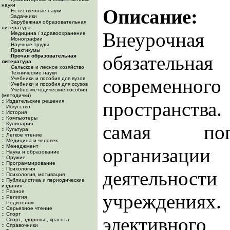
науки
Описание:
:Естественные науки
:Задачники
:Зарубежная образовательная
литература
Внеурочная
:Медицина / здравоохранение
:Монографии
:Научные труды
:Практикумы
обязательн
:Прочая образовательная
литература
:Сельское и лесное хозяйство
:Технические науки
современног
:Учебники и пособия для вузов
:Учебники и пособия для ссузов
:Учебно-методические пособия
(методички)
:: Издательские решения
пространства
:: Искусство
:: История
:: Компьютеры
:: Кулинария
самая поп
:: Культура
:: Легкое чтение
:: Медицина и человек
:: Менеджмент
организац
:: Наука и образование
:: Оружие
:: Программирование
:: Психология
деятельности
:: Психология, мотивация
:: Публицистика и периодические
издания
:: Разное
учреждени
:: Религия
:: Родителям
:: Серьезное чтение
:: Спорт
элективног
:: Спорт, здоровье, красота
:: Справочники