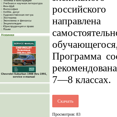
:: Техника и конструкции
:: Учебная и научная литература
российског
:: Фен-Шуй
:: Философия
:: Хобби, досуг
:: Художественная лит-ра
направлен
:: Эзотерика
:: Экономика и финансы
:: Энциклопедии
:: Юриспруденция и право
самостоят
:: Языки
Новинки
обучающегося
Программа со
рекомендована
Chevrolet Suburban 1988 thru 1991,
7—8 классах.
service e-manual
Скачать
Просмотров: 83