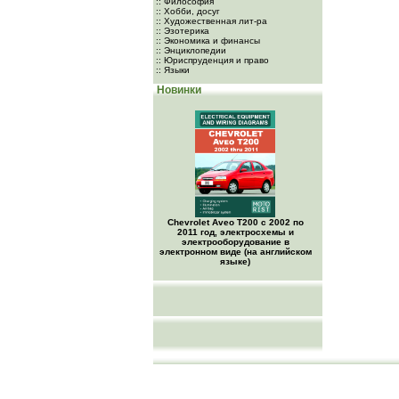
:: Философия
:: Хобби, досуг
:: Художественная лит-ра
:: Эзотерика
:: Экономика и финансы
:: Энциклопедии
:: Юриспруденция и право
:: Языки
Новинки
Chevrolet Aveo Т200 с 2002 по
2011 год, электросхемы и
электрооборудование в
электронном виде (на английском
языке)