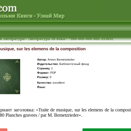
я литература
>
Литература 18 века
>
*900-000-000-000-393692
musique, sur les elemens de la composition
Автор:
Anton Bemetzrieder
Издательство:
Библиотечный фонд
Cтраниц:
1
Формат:
PDF
Размер:
0
Качество:
excellent
Язык:
ант заголовка: «Traite de musique, sur les elemens de la composit
c 80 Planches gravees / par M. Bemetzrieder».