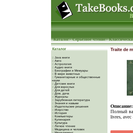
Каталог
>
Серьезное чтение
>
Классическа
Каталог
Traite de 
:: Java книги
:: Авто
:: Астрология
:: Аудио книги
:: Биографии и Мемуары
:: В мире животных
:: Гуманитарные и общественные
науки
:: Детские книги
:: Для взрослых
:: Для детей
:: Дом, дача
:: Журналы
:: Зарубежная литература
:: Знания и навыки
Описание:
:: Издательские решения
:: Искусство
Полный вари
:: История
livres, ave
:: Компьютеры
:: Кулинария
:: Культура
:: Легкое чтение
:: Медицина и человек
:: Менеджмент