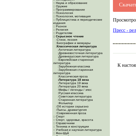
:: Наука и образование
Скачат
:: Оружие
:: Программирование
:: Психология
:: Психология, мотивация
Просмотро
:: Публицистика и периодические
издания
:: Разное
Пресс - ре
:: Религия
:: Родителям
:: Серьезное чтение
:Cтихи, поэзия
:Биографии и мемуары
:Классическая литература
:Античная литература
:Древневосточная литература
:Древнерусская литература
:Европейская старинная
литература
К настоя
:Зарубежная классика
:Зарубежная старинная
литература
:Классическая проза
:Литература 18 века
:Литература 19 века
:Литература 20 века
:Мифы / легенды / эпос
:Русская классика
:Советская литература
:Старинная литература
:Фольклор
:Об истории серьезно
:Пьесы, драматургия
:Современная проза
:: Спорт
:: Спорт, здоровье, красота
:: Справочники
:: Техника и конструкции
:: Учебная и научная литература
:: Фен-Шуй