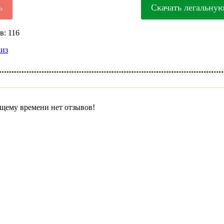
ь
Скачать легальну
в: 116
лиз
щему времени нет отзывов!