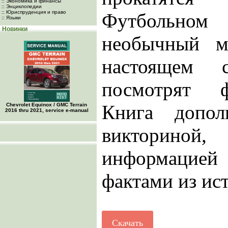
:: Экономика и финансы
:: Энциклопедии
:: Юриспруденция и право
Футбольном 
:: Языки
Новинки
необычный м
настоящем 
посмотрят ф
Книга допол
Chevrolet Equinox / GMC Terrain
2016 thru 2021, service e-manual
викторин
информацие
фактами из ис
Скачать