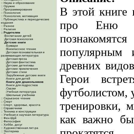
:: Наука и образование
:: Оружие
В этой книге 
:: Программирование
:: Психология
:: Психология, мотивация
:: Публицистика и периодические
про Еню 
издания
:: Разное
:: Религия
:: Родителям
познакомят
:Воспитание детей
:Детская психология
:Детские книги
:Буквари
популярным 
:Внеклассное чтение
:Детская познавательная и
развивающая литература
:Детская проза
древних видов
:Детская фантастика
:Детские детективы
:Детские приключения
:Детские стихи
Герои встре
:Зарубежные детские книги
:Книги для детей
:Книги для дошкольников
:Книги для подростков
футболистом, 
:Сказки
:Учебная литература
:Школьные учебники
:: Серьезное чтение
тренировки, м
:: Спорт
:: Спорт, здоровье, красота
:: Справочники
:: Техника и конструкции
как важно бы
:: Учебная и научная литература
:: Фен-Шуй
:: Философия
:: Хобби, досуг
:: Художественная лит-ра
прокатятся
:: Эзотерика