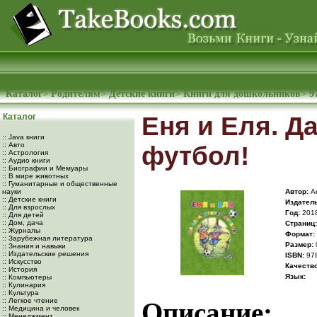
Каталог
>
Родителям
>
Детские книги
>
Книги для дошкольников
>
9
Каталог
Еня и Еля. Д
:: Java книги
:: Авто
футбол!
:: Астрология
:: Аудио книги
:: Биографии и Мемуары
:: В мире животных
:: Гуманитарные и общественные
науки
Автор:
Ан
:: Детские книги
Издатель
:: Для взрослых
Год:
201
:: Для детей
:: Дом, дача
Cтраниц:
:: Журналы
Формат:
:: Зарубежная литература
Размер:
:: Знания и навыки
:: Издательские решения
ISBN:
978
:: Искусство
Качество
:: История
Язык:
:: Компьютеры
:: Кулинария
:: Культура
:: Легкое чтение
Описание:
:: Медицина и человек
:: Менеджмент