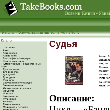
Каталог
>
Художественная лит-ра
>
5-7654-0796-X
Каталог
Судья
:: Java книги
:: Авто
:: Астрология
:: Аудио книги
Автор:
Ан
:: Биографии и Мемуары
Издатель
:: В мире животных
Год:
200
:: Гуманитарные и общественные
науки
Cтраниц:
:: Детские книги
Формат:
:: Для взрослых
:: Для детей
Размер:
:: Дом, дача
ISBN:
5-7
:: Журналы
Качество
:: Зарубежная литература
:: Знания и навыки
Язык:
ру
:: Издательские решения
:: Искусство
:: История
Описание:
:: Компьютеры
:: Кулинария
:: Культура
:: Легкое чтение
Цикл «Банди
:: Медицина и человек
:: Менеджмент