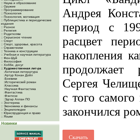
:: Наука и образование
:: Оружие
Андрея Конст
:: Программирование
:: Психология
:: Психология, мотивация
:: Публицистика и периодические
период с 19
издания
:: Разное
:: Религия
:: Родителям
расцвет пери
:: Серьезное чтение
:: Спорт
:: Спорт, здоровье, красота
:: Справочники
накопления ка
:: Техника и конструкции
:: Учебная и научная литература
:: Фен-Шуй
:: Философия
продолжает 
:: Хобби, досуг
:: Художественная лит-ра
:Античная литература
:Артур Конан Дойл
Сергея Челище
:Боевики
:Исторический роман
:Классика
:Научная Фантастика
:Фантастика
с того самого
:Фэнтези
:Эдгар Аллан ПО
:: Эзотерика
:: Экономика и финансы
закончился ро
:: Энциклопедии
:: Юриспруденция и право
:: Языки
Новинки
Скачать