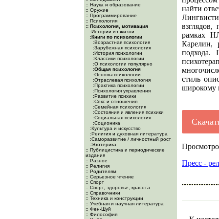
:: Наука и образование
найти отв
:: Оружие
:: Программирование
Лингвисти
:: Психология
взглядов,
:: Психология, мотивация
:Истории из жизни
рамках НЛ
:Книги по психологии
:Возрастная психология
Карелин, 
:Зарубежная психология
подхода.
:История психологии
:Классики психологии
психотера
:О психологии популярно
многочисл
:Общая психология
:Основы психологии
стиль опи
:Отраслевая психология
:Практика психологии
широкому 
:Психология управления
:Развитие психики
:Секс и отношения
:Семейная психология
:Состояния и явления психики
:Социальная психология
Скачат
:Соционика
:Культура и искусство
:Религия и духовная литература
:Саморазвитие / личностный рост
:Эзотерика
Просмотров
:: Публицистика и периодические
издания
:: Разное
Пресс - ре
:: Религия
:: Родителям
:: Серьезное чтение
:: Спорт
:: Спорт, здоровье, красота
:: Справочники
:: Техника и конструкции
:: Учебная и научная литература
:: Фен-Шуй
:: Философия