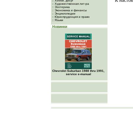
К настоя
:: Хобби, досуг
:: Художественная лит-ра
:: Эзотерика
:: Экономика и финансы
:: Энциклопедии
:: Юриспруденция и право
:: Языки
Новинки
Chevrolet Suburban 1988 thru 1991,
service e-manual