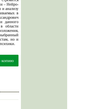
и – Нейро-
 и анализу
виваемых в
ксандрович
ии данного
в области
изложения,
 выбранный
стам, но и
 психики.
ю копию