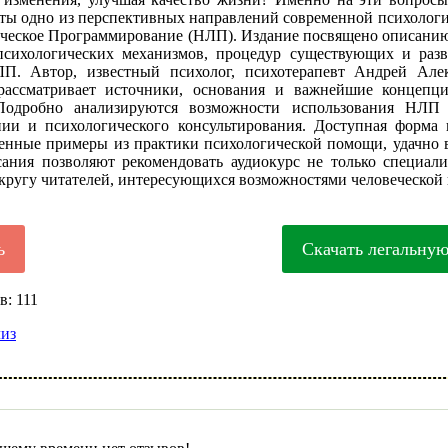
еты одно из перспективных направлений современной психологи
ческое Программирование (НЛП). Издание посвящено описанию
 психологических механизмов, процедур существующих и раз
П. Автор, известный психолог, психотерапевт Андрей Але
рассматривает источники, основания и важнейшие концепц
 Подробно анализируются возможности использования НЛП 
пии и психологического консультирования. Доступная форма 
енные примеры из практики психологической помощи, удачно
сания позволяют рекомендовать аудиокурс не только специали
кругу читателей, интересующихся возможностями человеческой
ь
Скачать легальну
: 111
лиз