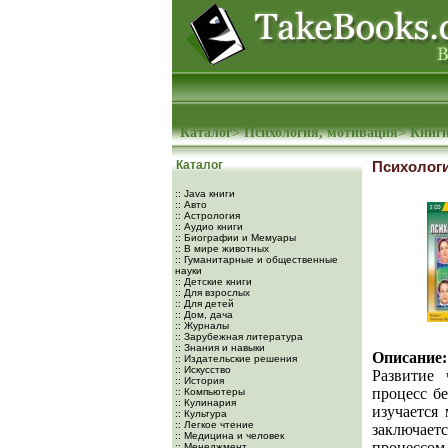
Каталог
>
Психология, мотивация
>
Книги
Каталог
Психолог
:: Java книги
:: Авто
:: Астрология
:: Аудио книги
:: Биографии и Мемуары
:: В мире животных
:: Гуманитарные и общественные
науки
:: Детские книги
:: Для взрослых
:: Для детей
:: Дом, дача
:: Журналы
:: Зарубежная литература
:: Знания и навыки
Описание:
:: Издательские решения
:: Искусство
Развитие 
:: История
процесс б
:: Компьютеры
:: Кулинария
изучается
:: Культура
:: Легкое чтение
заключае
:: Медицина и человек
процессом
:: Менеджмент