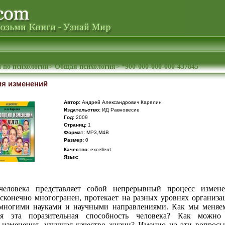
 по психологии
>
Общая психология
>
*900-000-000-000-437845
ия изменений
Автор:
Андрей Александрович Карелин
Издательство:
ИД Равновесие
Год:
2009
Cтраниц:
1
Формат:
MP3,M4B
Размер:
0
Качество:
excellent
Язык:
человека представляет собой непрерывный процесс измен
есконечно многогранен, протекает на разных уровнях организа
 многими науками и научными направлениями. Как мы меняе
тся эта поразительная способность человека? Как можно 
 изменения, улучшая качество жизни? Именно на эти вопросы