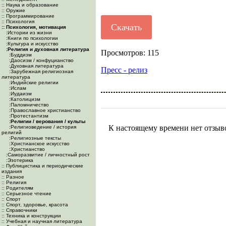
:: Наука и образование
:: Оружие
:: Программирование
:: Психология
Скачать
:: Психология, мотивация
:Истории из жизни
:Книги по психологии
:Культура и искусство
:Религия и духовная литература
Просмотров: 115
:Буддизм
:Даосизм / конфуцианство
:Духовная литература
Пресс - релиз
:Зарубежная религиозная
литература
:Индийские религии
:Ислам
:Иудаизм
:Католицизм
:Паломничество
:Православное христианство
:Протестантизм
:Религии / верования / культы
К настоящему времени нет отзыв
:Религиоведение / история
религий
:Религиозные тексты
:Христианское искусство
:Христианство
:Саморазвитие / личностный рост
:Эзотерика
:: Публицистика и периодические
издания
:: Разное
:: Религия
:: Родителям
:: Серьезное чтение
:: Спорт
:: Спорт, здоровье, красота
:: Справочники
:: Техника и конструкции
:: Учебная и научная литература