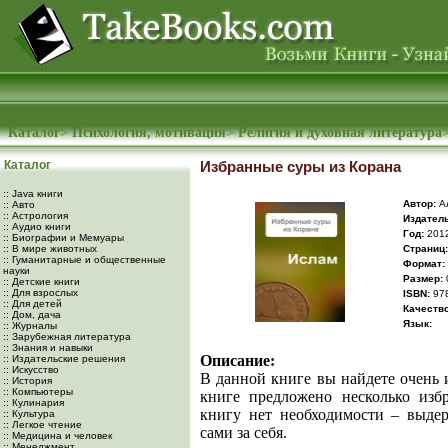
Каталог
>
Психология, мотивация
>
Религия и духовная литература
Каталог
Избранные суры из Корана
:: Java книги
Автор:
Ал
:: Авто
:: Астрология
Издатель
:: Аудио книги
Год:
201
:: Биографии и Мемуары
:: В мире животных
Cтраниц:
:: Гуманитарные и общественные
Формат:
науки
Размер:
:: Детские книги
:: Для взрослых
ISBN:
978
:: Для детей
Качество
:: Дом, дача
Язык:
:: Журналы
:: Зарубежная литература
:: Знания и навыки
Описание:
:: Издательские решения
:: Искусство
В данной книге вы найдете очень
:: История
:: Компьютеры
книге предложено несколько изб
:: Кулинария
книгу нет необходимости – выде
:: Культура
:: Легкое чтение
сами за себя.
:: Медицина и человек
:: Менеджмент