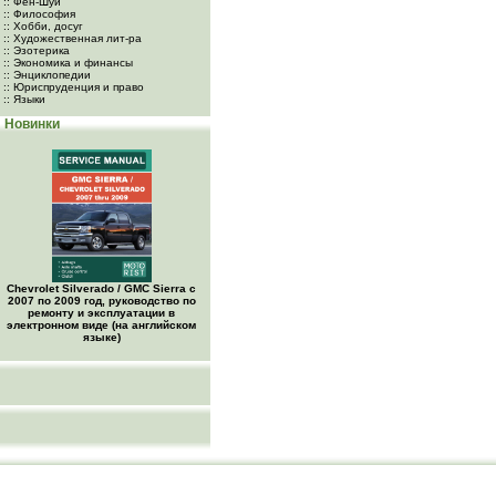
:: Фен-Шуй
:: Философия
:: Хобби, досуг
:: Художественная лит-ра
:: Эзотерика
:: Экономика и финансы
:: Энциклопедии
:: Юриспруденция и право
:: Языки
Новинки
Chevrolet Silverado / GMC Sierra с
2007 по 2009 год, руководство по
ремонту и эксплуатации в
электронном виде (на английском
языке)