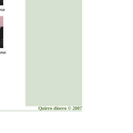
ица
ица
Quiero dinero © 2007