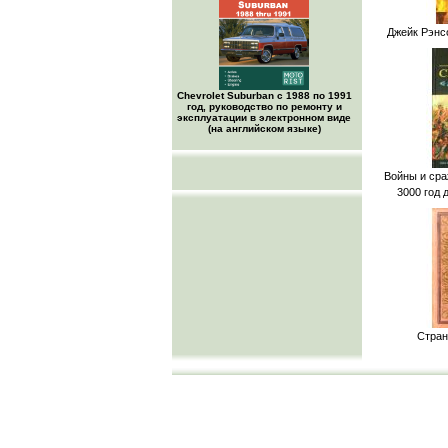
Джейк Рэнс
Chevrolet Suburban с 1988 по 1991
год, руководство по ремонту и
эксплуатации в электронном виде
(на английском языке)
Войны и сра
3000 год д
Стран