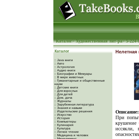
Каталог
>
Художественная лит-ра
>
5-224-
Каталог
Нелетная 
:: Java книги
:: Авто
:: Астрология
:: Аудио книги
:: Биографии и Мемуары
:: В мире животных
:: Гуманитарные и общественные
науки
:: Детские книги
:: Для взрослых
:: Для детей
:: Дом, дача
:: Журналы
:: Зарубежная литература
:: Знания и навыки
Описание:
:: Издательские решения
:: Искусство
При попыт
:: История
:: Компьютеры
крушение 
:: Кулинария
иссякли,
:: Культура
:: Легкое чтение
опасност
:: Медицина и человек
:: Менеджмент