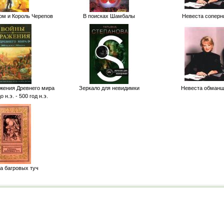
ом и Король Черепов
В поисках Шамбалы
Невеста соперн
жения Древнего мира
Зеркало для невидимки
Невеста обманщ
о н.э. - 500 год н.э.
а багровых туч