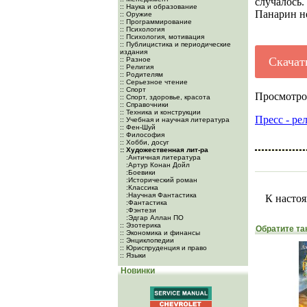
случалось.
:: Наука и образование
Панарин не
:: Оружие
:: Программирование
:: Психология
:: Психология, мотивация
:: Публицистика и периодические
издания
Скачат
:: Разное
:: Религия
:: Родителям
:: Серьезное чтение
:: Спорт
Просмотро
:: Спорт, здоровье, красота
:: Справочники
:: Техника и конструкции
Пресс - ре
:: Учебная и научная литература
:: Фен-Шуй
:: Философия
:: Хобби, досуг
:: Художественная лит-ра
:Античная литература
:Артур Конан Дойл
:Боевики
:Исторический роман
:Классика
:Научная Фантастика
К настоя
:Фантастика
:Фэнтези
:Эдгар Аллан ПО
:: Эзотерика
Обратите та
:: Экономика и финансы
:: Энциклопедии
:: Юриспруденция и право
:: Языки
Новинки