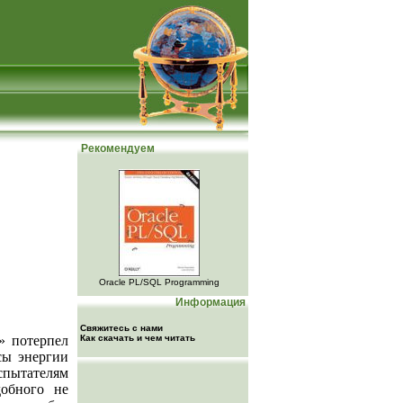
Рекомендуем
Oracle PL/SQL Programming
Информация
Свяжитесь с нами
» потерпел
Как скачать и чем читать
сы энергии
пытателям
обного не