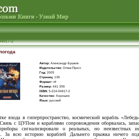
04917-2
погода
Автор:
Александр Бушков
Издательство:
Олма-Пресс
Год:
2005
Cтраниц:
136
Формат:
rtf
Размер:
441 356
ISBN:
5-224-04917-2
Качество:
Хорошее
Язык:
русский
ке входа в гиперпространство, космический корабль «Лебедь
Связь с ЦУПом и кораблями сопровождения оборвалась, запа
 приборы сигнализировали о реальных, но неизвестных ис
ях. За всю историю кораблей Дальнего прыжка ничего под