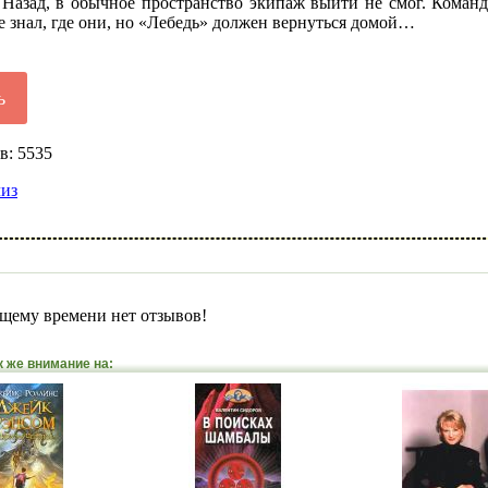
 Назад, в обычное пространство экипаж выйти не смог. Коман
 знал, где они, но «Лебедь» должен вернуться домой…
ь
в: 5535
лиз
щему времени нет отзывов!
к же внимание на: