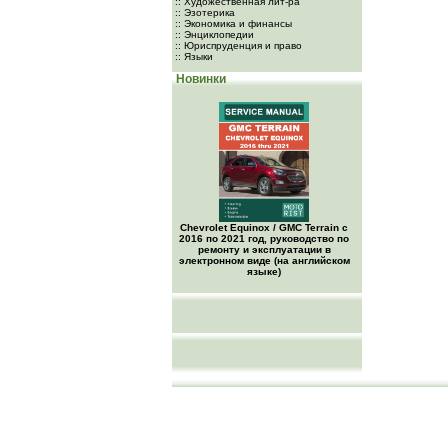
:: Художественная лит-ра
:: Эзотерика
:: Экономика и финансы
:: Энциклопедии
:: Юриспруденция и право
:: Языки
Новинки
Chevrolet Equinox / GMC Terrain c
2016 по 2021 год, руководство по
ремонту и эксплуатации в
электронном виде (на английском
языке)