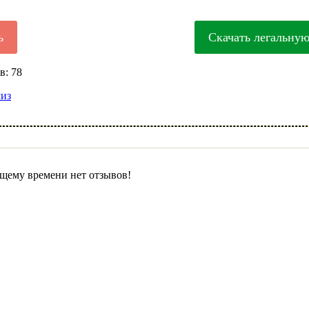
ь
Скачать легальну
в: 78
лиз
щему времени нет отзывов!