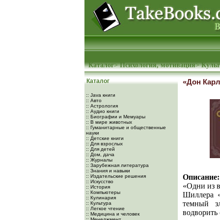
Каталог
>
Психология, мотивация
>
Культ
Каталог
«Дон Кар
:: Java книги
:: Авто
:: Астрология
:: Аудио книги
:: Биографии и Мемуары
:: В мире животных
:: Гуманитарные и общественные
науки
:: Детские книги
:: Для взрослых
:: Для детей
:: Дом, дача
:: Журналы
:: Зарубежная литература
:: Знания и навыки
Описание:
:: Издательские решения
:: Искусство
«Одни из в
:: История
:: Компьютеры
Шиллера «
:: Кулинария
темный з
:: Культура
:: Легкое чтение
водворить 
:: Медицина и человек
:: Менеджмент