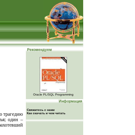
Рекомендуем
Oracle PL/SQL Programming
Информация
Свяжитесь с нами
ую трагедию
Как скачать и чем читать
ья; один –
ахотевший