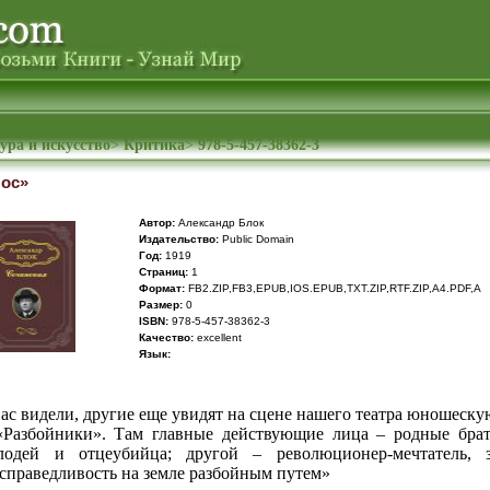
ура и искусство
>
Критика
>
978-5-457-38362-3
лос»
Автор:
Александр Блок
Издательство:
Public Domain
Год:
1919
Cтраниц:
1
Формат:
FB2.ZIP,FB3,EPUB,IOS.EPUB,TXT.ZIP,RTF.ZIP,A4.PDF,A
Размер:
0
ISBN:
978-5-457-38362-3
Качество:
excellent
Язык:
ас видели, другие еще увидят на сцене нашего театра юношеск
Разбойники». Там главные действующие лица – родные брат
лодей и отцеубийца; другой – революционер-мечтатель, з
справедливость на земле разбойным путем»