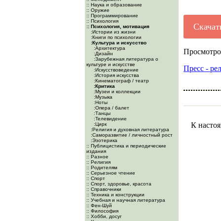
:: Наука и образование
:: Оружие
:: Программирование
:: Психология
Скачат
:: Психология, мотивация
:Истории из жизни
:Книги по психологии
:Культура и искусство
:Архитектура
Просмотро
:Дизайн
:Зарубежная литература о
культуре и искусстве
Пресс - ре
:Искусствоведение
:История искусства
:Кинематограф / театр
:Критика
:Музеи и коллекции
:Музыка
:Ноты
:Опера / балет
:Танцы
:Телевидение
К настоя
:Цирк
:Религия и духовная литература
:Саморазвитие / личностный рост
:Эзотерика
:: Публицистика и периодические
издания
:: Разное
:: Религия
:: Родителям
:: Серьезное чтение
:: Спорт
:: Спорт, здоровье, красота
:: Справочники
:: Техника и конструкции
:: Учебная и научная литература
:: Фен-Шуй
:: Философия
:: Хобби, досуг