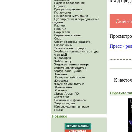
в ход пре
:: Наука и образование
:: Оружие
:: Программирование
:: Психология
:: Психология, мотивация
:: Публицистика и периодические
Скачат
издания
:: Разное
:: Религия
:: Родителям
:: Серьезное чтение
Просмотро
:: Спорт
:: Спорт, здоровье, красота
:: Справочники
Пресс - ре
:: Техника и конструкции
:: Учебная и научная литература
:: Фен-Шуй
:: Философия
:: Хобби, досуг
:: Художественная лит-ра
:Античная литература
:Артур Конан Дойл
:Боевики
:Исторический роман
К настоя
:Классика
:Научная Фантастика
:Фантастика
:Фэнтези
Обратите та
:Эдгар Аллан ПО
:: Эзотерика
:: Экономика и финансы
:: Энциклопедии
:: Юриспруденция и право
:: Языки
Новинки