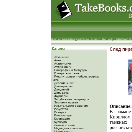
Каталог
>
Художественная лит-ра
>
5-224-
Каталог
След пир
:: Java книги
:: Авто
:: Астрология
:: Аудио книги
:: Биографии и Мемуары
:: В мире животных
:: Гуманитарные и общественные
науки
:: Детские книги
:: Для взрослых
:: Для детей
:: Дом, дача
:: Журналы
:: Зарубежная литература
:: Знания и навыки
Описание:
:: Издательские решения
:: Искусство
В романе 
:: История
:: Компьютеры
Кириллом 
:: Кулинария
таежных 
:: Культура
:: Легкое чтение
российски
:: Медицина и человек
:: Менеджмент