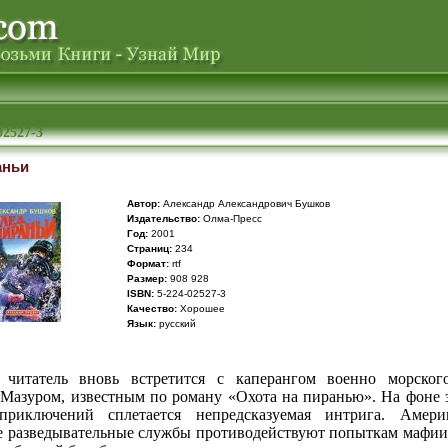
02527-3
аньи
Автор:
Александр Александрович Бушков
Издательство:
Олма-Пресс
Год:
2001
Cтраниц:
234
Формат:
rtf
Размер:
908 928
ISBN:
5-224-02527-3
Качество:
Хорошее
Язык:
русский
читатель вновь встретится с каперангом военно морског
Мазуром, известным по роману «Охота на пиранью». На фоне 
приключений сплетается непредсказуемая интрига. Амери
е разведывательные службы противодействуют попыткам мафии