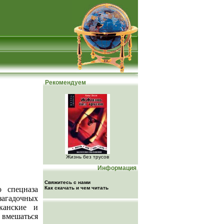
Рекомендуем
Жизнь без трусов
Информация
Свяжитесь с нами
о спецназа
Как скачать и чем читать
загадочных
канские и
 вмешаться