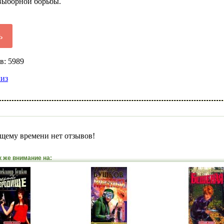
двыборной борьбы.
ь
в: 5989
лиз
щему времени нет отзывов!
к же внимание на: