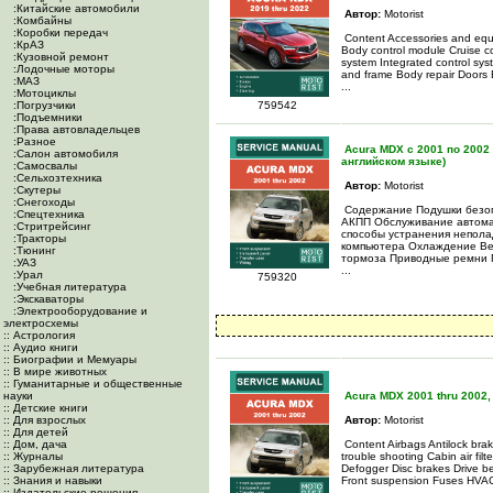
:Китайские автомобили
Автор:
Motorist
:Комбайны
:Коробки передач
Content Accessories and equip
:КрАЗ
Body control module Cruise co
:Кузовной ремонт
system Integrated control sy
:Лодочные моторы
and frame Body repair Doors 
:МАЗ
...
:Мотоциклы
:Погрузчики
759542
:Подъемники
:Права автовладельцев
:Разное
Acura MDX c 2001 по 2002 
:Салон автомобиля
английском языке)
:Самосвалы
:Сельхозтехника
Автор:
Motorist
:Скутеры
:Снегоходы
Содержание Подушки безоп
:Спецтехника
АКПП Обслуживание автома
:Стритрейсинг
способы устранения непола
:Тракторы
компьютера Охлаждение Ве
:Тюнинг
тормоза Приводные ремни 
:УАЗ
...
:Урал
759320
:Учебная литература
:Экскаваторы
:Электрооборудование и
электросхемы
:: Астрология
:: Аудио книги
:: Биографии и Мемуары
:: В мире животных
:: Гуманитарные и общественные
науки
Acura MDX 2001 thru 2002,
:: Детские книги
:: Для взрослых
Автор:
Motorist
:: Для детей
:: Дом, дача
Content Airbags Antilock bra
:: Журналы
trouble shooting Cabin air fil
:: Зарубежная литература
Defogger Disc brakes Drive be
:: Знания и навыки
Front suspension Fuses HVAC 
:: Издательские решения
...