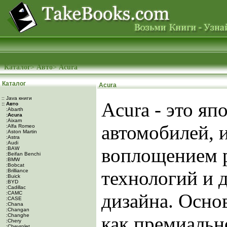
Каталог
>
Авто
>
Acura
Каталог
Acura
:: Java книги
Acura - это яп
:: Авто
:Abarth
:Acura
:Aixam
автомобилей, 
:Alfa Romeo
:Aston Martin
:Astra
:Audi
воплощением 
:BAW
:Beifan Benchi
:BMW
:Bobcat
технологий и 
:Brilliance
:Buick
:BYD
:Cadillac
:CAMC
дизайна. Осно
:CASE
:Chana
:Changan
:Changhe
как премиальн
:Chery
:Chevrolet