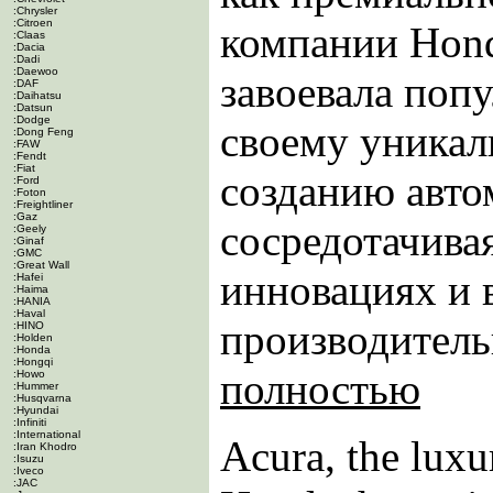
:Chrysler
:Citroen
компании Hond
:Claas
:Dacia
:Dadi
:Daewoo
завоевала поп
:DAF
:Daihatsu
:Datsun
:Dodge
своему уникал
:Dong Feng
:FAW
:Fendt
:Fiat
созданию авто
:Ford
:Foton
:Freightliner
:Gaz
сосредотачива
:Geely
:Ginaf
:GMC
:Great Wall
инновациях и 
:Hafei
:Haima
:HANIA
:Haval
производительн
:HINO
:Holden
:Honda
:Hongqi
полностью
:Howo
:Hummer
:Husqvarna
:Hyundai
:Infiniti
:International
Acura, the luxu
:Iran Khodro
:Isuzu
:Iveco
:JAC