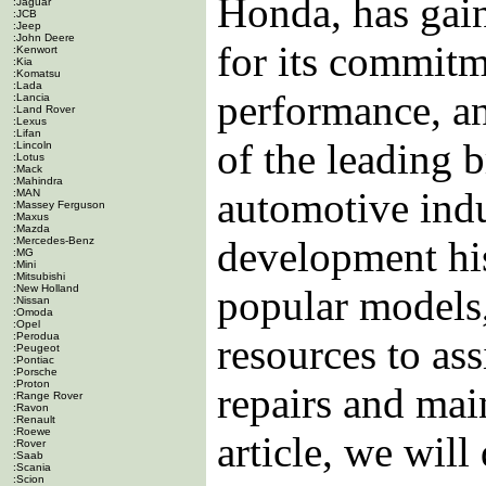
Honda, has gain
:Jaguar
:JCB
:Jeep
:John Deere
for its commitm
:Kenwort
:Kia
:Komatsu
:Lada
performance, an
:Lancia
:Land Rover
:Lexus
:Lifan
of the leading b
:Lincoln
:Lotus
:Mack
:Mahindra
automotive indu
:MAN
:Massey Ferguson
:Maxus
:Mazda
development his
:Mercedes-Benz
:MG
:Mini
:Mitsubishi
:New Holland
popular models
:Nissan
:Omoda
:Opel
:Perodua
resources to as
:Peugeot
:Pontiac
:Porsche
:Proton
repairs and mai
:Range Rover
:Ravon
:Renault
:Roewe
article, we will
:Rover
:Saab
:Scania
:Scion