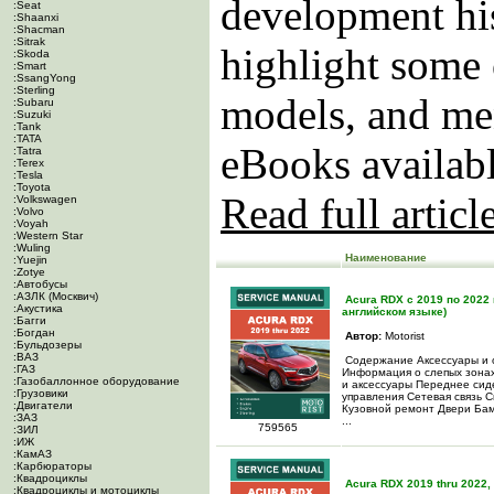
development his
:Seat
:Shaanxi
:Shacman
:Sitrak
highlight some 
:Skoda
:Smart
:SsangYong
:Sterling
models, and men
:Subaru
:Suzuki
:Tank
:TATA
eBooks availabl
:Tatra
:Terex
:Tesla
:Toyota
Read full articl
:Volkswagen
:Volvo
:Voyah
:Western Star
:Wuling
Наименование
:Yuejin
:Zotye
:Автобусы
:АЗЛК (Москвич)
Acura RDX c 2019 по 2022 
:Акустика
английском языке)
:Багги
:Богдан
Автор:
Motorist
:Бульдозеры
:ВАЗ
Содержание Аксессуары и 
:ГАЗ
Информация о слепых зонах
:Газобаллонное оборудование
и аксессуары Переднее сид
:Грузовики
управления Сетевая связь 
:Двигатели
Кузовной ремонт Двери Ба
:ЗАЗ
...
759565
:ЗИЛ
:ИЖ
:КамАЗ
:Карбюраторы
:Квадроциклы
Acura RDX 2019 thru 2022,
:Квадроциклы и мотоциклы