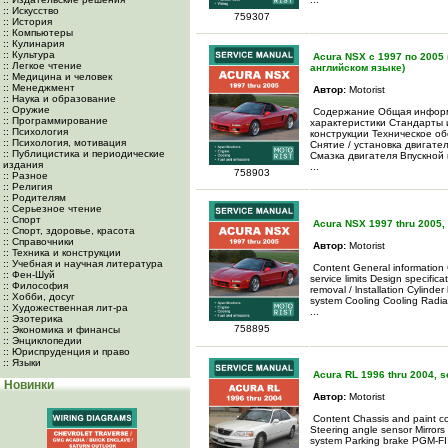
:: Искусство
759307
:: История
:: Компьютеры
:: Кулинария
:: Культура
Acura NSX с 1997 по 2005 
:: Легкое чтение
английском языке)
:: Медицина и человек
:: Менеджмент
Автор:
Motorist
:: Наука и образование
:: Оружие
Содержание Общая информа
:: Программирование
характеристики Стандарты 
:: Психология
конструкции Техническое о
:: Психология, мотивация
Снятие / установка двигате
:: Публицистика и периодические
Смазка двигателя Впускной 
издания
...
758903
:: Разное
:: Религия
:: Родителям
:: Серьезное чтение
:: Спорт
Acura NSX 1997 thru 2005,
:: Спорт, здоровье, красота
:: Справочники
Автор:
Motorist
:: Техника и конструкции
:: Учебная и научная литература
Content General information 
:: Фен-Шуй
service limits Design specifi
:: Философия
removal / lnstallation Cylinde
:: Хобби, досуг
system Cooling Cooling Radia
:: Художественная лит-ра
...
:: Эзотерика
758895
:: Экономика и финансы
:: Энциклопедии
:: Юриспруденция и право
:: Языки
Acura RL 1996 thru 2004, s
Новинки
Автор:
Motorist
Content Chassis and paint co
Steering angle sensor Mirror
system Parking brake PGM-FI S