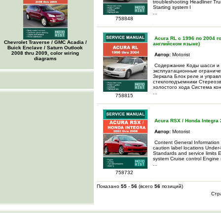
troubleshooting Headliner Tr
Starting system I
...
758848
Acura RL с 1996 по 2004 г
Chevrolet Traverse / GMC Acadia /
английском языке)
Buick Enclave / Saturn Outlook
2008 thru 2009, color wiring
Автор:
Motorist
diagrams
Содержание Коды шасси и 
эксплуатационные ограничен
Зеркала Блок реле и управ
стеклоподъемники Стереозв
холостого хода Система ко
...
758815
Acura RSX / Honda Integra 
Автор:
Motorist
Content General Information 
caution label locations Under
Standards and service limits E
system Cruise control Engine
...
758732
Показано
55
-
56
(всего
56
позиций)
Стр