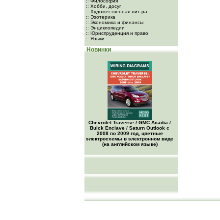
:: Философия
:: Хобби, досуг
:: Художественная лит-ра
:: Эзотерика
:: Экономика и финансы
:: Энциклопедии
:: Юриспруденция и право
:: Языки
Новинки
Chevrolet Traverse / GMC Acadia /
Buick Enclave / Saturn Outlook с
2008 по 2009 год, цветные
электросхемы в электронном виде
(на английском языке)