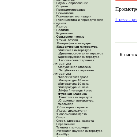
:: Наука и образование
:: Оружие
Просмотро
:: Программирование
:: Психология
:: Психология, мотивация
Пресс - ре
:: Публицистика и периодические
издания
:: Разное
:: Религия
:: Родителям
:: Серьезное чтение
:Cтихи, поэзия
:Биографии и мемуары
:Классическая литература
:Античная литература
:Древневосточная литература
К насто
:Древнерусская литература
:Европейская старинная
литература
:Зарубежная классика
:Зарубежная старинная
литература
:Классическая проза
:Литература 18 века
:Литература 19 века
:Литература 20 века
:Мифы / легенды / эпос
:Русская классика
:Советская литература
:Старинная литература
:Фольклор
:Об истории серьезно
:Пьесы, драматургия
:Современная проза
:: Спорт
:: Спорт, здоровье, красота
:: Справочники
:: Техника и конструкции
:: Учебная и научная литература
:: Фен-Шуй