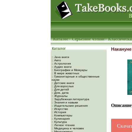
Каталог
>
Серьезное чтение
>
Классическа
Каталог
Накануне
:: Java книги
:: Авто
:: Астрология
:: Аудио книги
:: Биографии и Мемуары
:: В мире животных
:: Гуманитарные и общественные
науки
:: Детские книги
:: Для взрослых
:: Для детей
:: Дом, дача
:: Журналы
:: Зарубежная литература
:: Знания и навыки
Описание
:: Издательские решения
:: Искусство
:: История
:: Компьютеры
:: Кулинария
:: Культура
Скача
:: Легкое чтение
:: Медицина и человек
:: Менеджмент