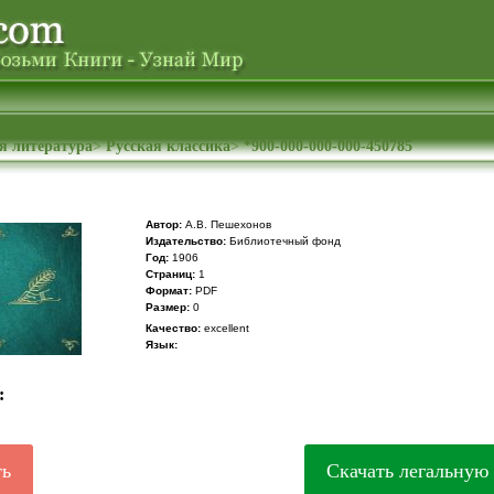
я литература
>
Русская классика
>
*900-000-000-000-450785
Автор:
А.В. Пешехонов
Издательство:
Библиотечный фонд
Год:
1906
Cтраниц:
1
Формат:
PDF
Размер:
0
Качество:
excellent
Язык:
:
ть
Скачать легальную