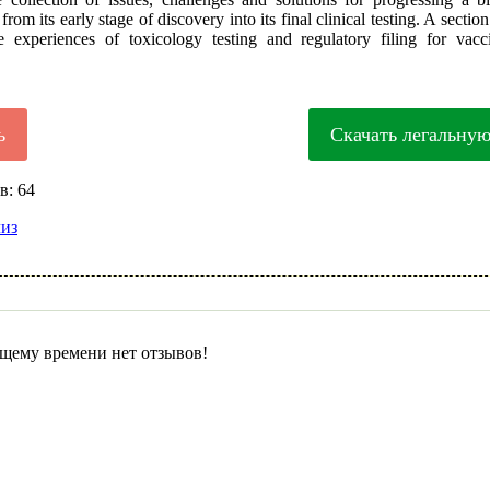
from its early stage of discovery into its final clinical testing. A section
fe experiences of toxicology testing and regulatory filing for vacc
ь
Скачать легальну
в: 64
лиз
щему времени нет отзывов!