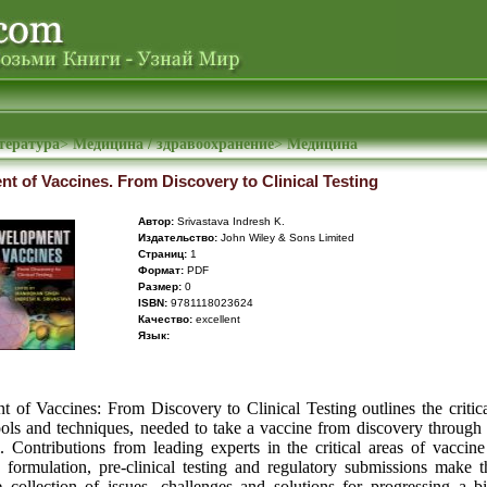
тература
>
Медицина / здравоохранение
>
Медицина
t of Vaccines. From Discovery to Clinical Testing
Автор:
Srivastava Indresh K.
Издательство:
John Wiley & Sons Limited
Cтраниц:
1
Формат:
PDF
Размер:
0
ISBN:
9781118023624
Качество:
excellent
Язык:
 of Vaccines: From Discovery to Clinical Testing outlines the critica
tools and techniques, needed to take a vaccine from discovery through 
al. Contributions from leading experts in the critical areas of vaccin
n, formulation, pre-clinical testing and regulatory submissions make 
ve collection of issues, challenges and solutions for progressing a b