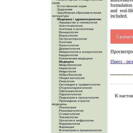
науки
formulation 
:Естественные науки
:Задачники
and real-li
:Зарубежная образовательная
included.
литература
:Медицина / здравоохранение
:Акушерство и гинекология
:Анестезиология
:Асептика и антисептика
:Венерология
Скачат
:Вирусология
:Гастроэнтерология
:Генетика
:Геронтология
:Дерматология
Просмотро
:Иммунология и аллергология
:Кардиология
:Клиническая медицина
Пресс - ре
:Медицина
:Микробиология
:Наркология
:Неврология
:Нейробиология
:Общая патология
:Онкология
:Ортопедия и травматология
:Оториноларингология
:Офтальмология
:Паразитология
К настоя
:Педиатрия и неонатология
:Прикладные отрасли
медицины
:Психиатрия
:Реаниматология
:Стоматология
:Токсикология
:Урология и нефрология
:Фармакология
:Фармация
:Фтизиатрия и пульмонология