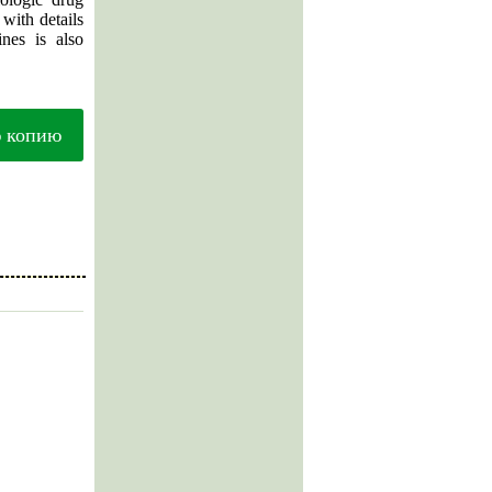
 with details
ines is also
ю копию