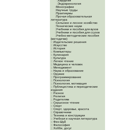
:Хирургия
:Эндокринология
:Монографии
:Научные труды
:Практикумы
:Прочая образовательная
литература
:Сельское и лесное хозяйство
:Технические науки
:Учебники и пособия для вузов
:Учебники и пособия для ссузов
:Учебно-методические пособия
(методички)
:: Издательские решения
:: Искусство
:: История
:: Компьютеры
:: Кулинария
:: Культура
:: Легкое чтение
:: Медицина и человек
:: Менеджмент
:: Наука и образование
:: Оружие
:: Программирование
:: Психология
:: Психология, мотивация
:: Публицистика и периодические
издания
:: Разное
:: Религия
:: Родителям
:: Серьезное чтение
:: Спорт
:: Спорт, здоровье, красота
:: Справочники
:: Техника и конструкции
:: Учебная и научная литература
:: Фен-Шуй
:: Философия
:: Хобби, досуг