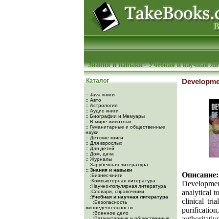
Знания и навыки
>
Учебная и научная ли
Каталог
Developmen
:: Java книги
:: Авто
:: Астрология
:: Аудио книги
:: Биографии и Мемуары
:: В мире животных
:: Гуманитарные и общественные
науки
:: Детские книги
:: Для взрослых
:: Для детей
:: Дом, дача
:: Журналы
:: Зарубежная литература
:: Знания и навыки
Описание:
:Бизнес-книги
:Компьютерная литература
Development
:Научно-популярная литература
analytical 
:Словари, справочники
:Учебная и научная литература
clinical tri
:Безопасность
жизнедеятельности
purificatio
:Военное дело
authoritati
:Гуманитарные и общественные