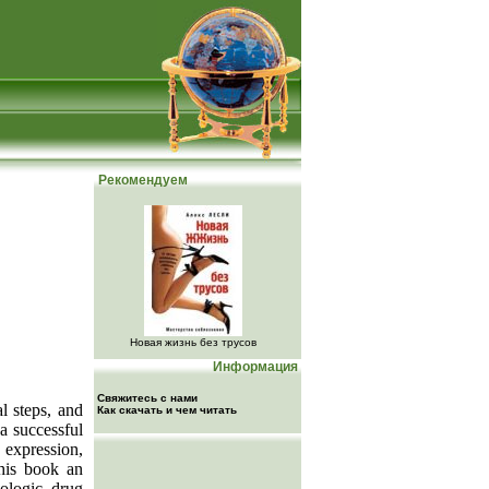
Рекомендуем
Новая жизнь без трусов
Информация
Свяжитесь с нами
l steps, and
Как скачать и чем читать
a successful
e expression,
this book an
iologic drug