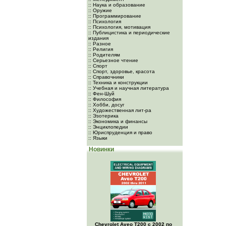
:: Наука и образование
:: Оружие
:: Программирование
:: Психология
:: Психология, мотивация
:: Публицистика и периодические
издания
:: Разное
:: Религия
:: Родителям
:: Серьезное чтение
:: Спорт
:: Спорт, здоровье, красота
:: Справочники
:: Техника и конструкции
:: Учебная и научная литература
:: Фен-Шуй
:: Философия
:: Хобби, досуг
:: Художественная лит-ра
:: Эзотерика
:: Экономика и финансы
:: Энциклопедии
:: Юриспруденция и право
:: Языки
Новинки
Chevrolet Aveo Т200 с 2002 по