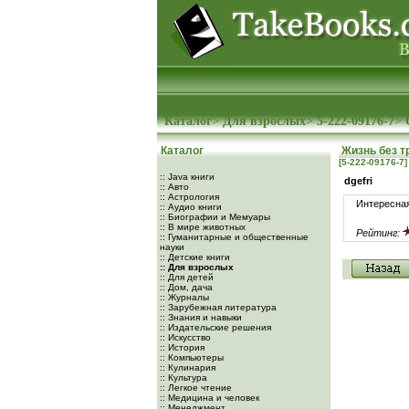
Каталог
>
Для взрослых
>
5-222-09176-7
>
Каталог
Жизнь без т
[5-222-09176-7]
:: Java книги
dgefri
:: Авто
:: Астрология
Интересная
:: Аудио книги
:: Биографии и Мемуары
:: В мире животных
Рейтинг:
:: Гуманитарные и общественные
науки
:: Детские книги
:: Для взрослых
:: Для детей
:: Дом, дача
:: Журналы
:: Зарубежная литература
:: Знания и навыки
:: Издательские решения
:: Искусство
:: История
:: Компьютеры
:: Кулинария
:: Культура
:: Легкое чтение
:: Медицина и человек
:: Менеджмент