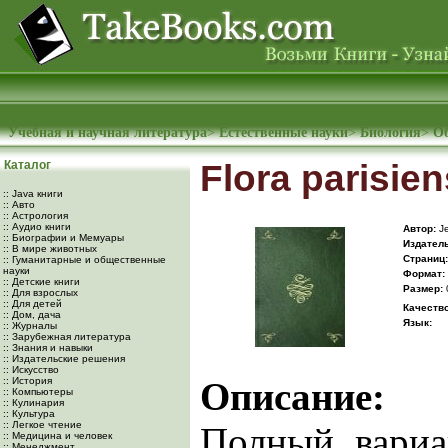
Учебная и научная литература
>
Естественные науки
>
Биология
>
О
Каталог
Flora parisiens
:: Java книги
:: Авто
:: Астрология
:: Аудио книги
Автор:
Je
:: Биографии и Мемуары
Издатель
:: В мире животных
Cтраниц:
:: Гуманитарные и общественные
науки
Формат:
:: Детские книги
Размер:
:: Для взрослых
:: Для детей
Качество
:: Дом, дача
Язык:
:: Журналы
:: Зарубежная литература
:: Знания и навыки
:: Издательские решения
:: Искусство
:: История
Описание:
:: Компьютеры
:: Кулинария
:: Культура
:: Легкое чтение
Полный вариан
:: Медицина и человек
:: Менеджмент