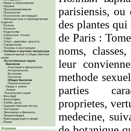
:: Наука и образование
:: Оружие
parisiensis, ou 
:: Программирование
:: Психология
:: Психология, мотивация
:: Публицистика и периодические
des plantes qui
издания
:: Разное
:: Религия
:: Родителям
de Paris : Tome 
:: Серьезное чтение
:: Спорт
:: Спорт, здоровье, красота
:: Справочники
noms, classes,
:: Техника и конструкции
:: Учебная и научная литература
:Гуманитарные и общественные
науки
leur convienne
:Естественные науки
:Биология
:Анатомия и физиология
:Антропология
methode sexuel
:Ботаника
:Зоология
:Общая биология
:Палеонтология
parties carac
:Науки о земле
:Химия
:Технические науки
:: Фен-Шуй
proprietes, ver
:: Философия
:: Хобби, досуг
:: Художественная лит-ра
:: Эзотерика
medecine, suiv
:: Экономика и финансы
:: Энциклопедии
:: Юриспруденция и право
:: Языки
de botanique qu
Новинки