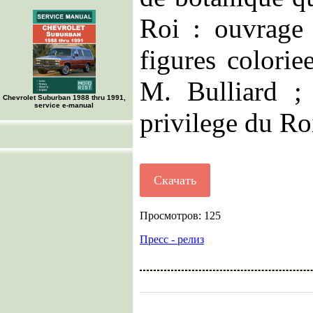
Roi : ouvrage
figures colorie
M. Bulliard ; 
Chevrolet Suburban 1988 thru 1991,
service e-manual
privilege du Ro
Скачать
Просмотров: 125
Пресс - релиз